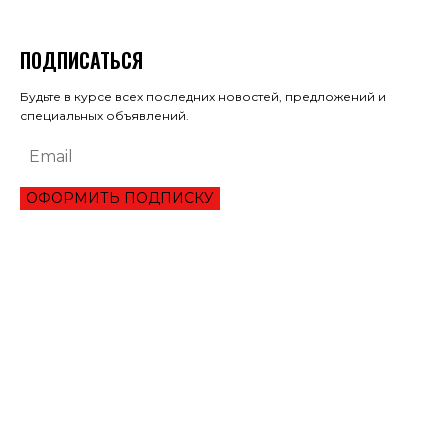
ПОДПИСАТЬСЯ
Будьте в курсе всех последних новостей, предложений и
специальных объявлений.
ОФОРМИТЬ ПОДПИСКУ
ЭКОНОМИКА
ОБЗОР ЛУЧШЕГО СЕРВИСА ОНЛАЙН КРЕДИТОВАНИЯ В 2021 ГОДУ
ТРИ УКРАИНЦА ПРЕОДОЛЕЛИ ВТОРОЙ РАУНД ТУРНИРА В ШАРМ-ЭЛЬ-