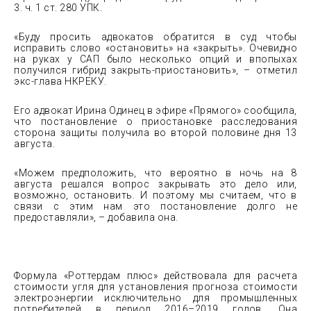
3. ч. 1 ст. 280 УПК.
«Буду просить адвокатов обратится в суд чтобы
исправить слово «остановить» на «закрыть». Очевидно
на руках у САП было несколько опций и впопыхах
получился гибрид закрыть-приостановить», – отметил
экс-глава НКРЕКУ.
Его адвокат Ирина Одинец в эфире «Прямого» сообщила,
что постановление о приостановке расследования
сторона защиты получила во второй половине дня 13
августа.
«Можем предположить, что вероятно в ночь на 8
августа решался вопрос закрывать это дело или,
возможно, остановить. И поэтому мы считаем, что в
связи с этим нам это постановление долго не
предоставляли», – добавила она.
Формула «Роттердам плюс» действовала для расчета
стоимости угля для установления прогноза стоимости
электроэнергии исключительно для промышленных
потребителей в период 2016–2019 годов. Она