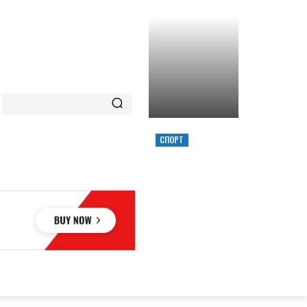
СПОРТ
ХИМИК ВЫИГРАЛ
КУБОК УКРАИНЫ,
ЗАБРОСИВ
РЕШАЮЩИЙ
ТРЕОЧКОВЫЙ
ВМЕСТЕ С СИРЕНОЙ
ОВЬЕ
НАУКА
АВТО
КУЛЬТУРА
СПОРТ
MORE
АУКА
АВТО
КУЛЬТУРА
СПОРТ
MORE