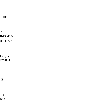
ndon
е
лезни у
венными
ыводу,
метили
80
ев
век