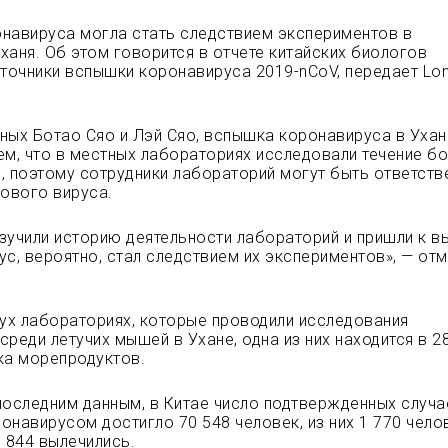
навируса могла стать следствием экспериментов в
ханя. Об этом говорится в отчете китайских биологов
очники вспышки коронавируса 2019-nCoV, передает Lo
ных Ботао Сяо и Лэй Сяо, вспышка коронавируса в Ухан
ем, что в местных лабораториях исследовали течение бо
, поэтому сотрудники лабораторий могут быть ответст
нового вируса.
зучили историю деятельности лабораторий и пришли к в
ус, вероятно, стал следствием их экспериментов», — от
вух лабораториях, которые проводили исследования
среди летучих мышей в Ухане, одна из них находится в 2
ка морепродуктов.
последним данным, в Китае число подтвержденных случа
онавирусом достигло 70 548 человек, из них 1 770 чело
0 844 вылечились.