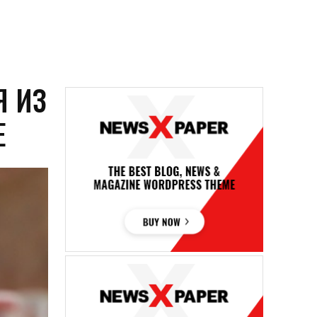
Я ИЗ
Е