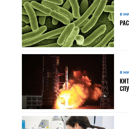
В М
РАС
В М
КИТ
СП