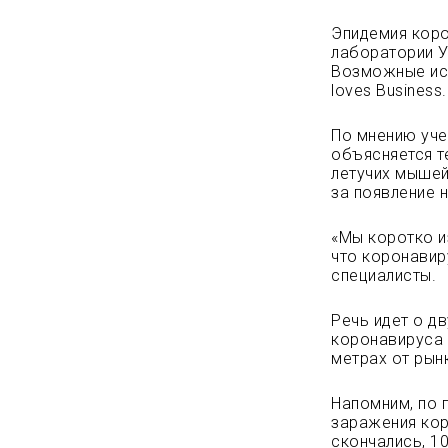
Эпидемия коро
лаборатории У
Возможные ист
loves Business.
По мнению уче
объясняется т
летучих мышей
за появление 
«Мы коротко и
что коронавир
специалисты.
Речь идет о д
коронавируса 
метрах от рын
Напомним, по 
заражения кор
скончались, 1