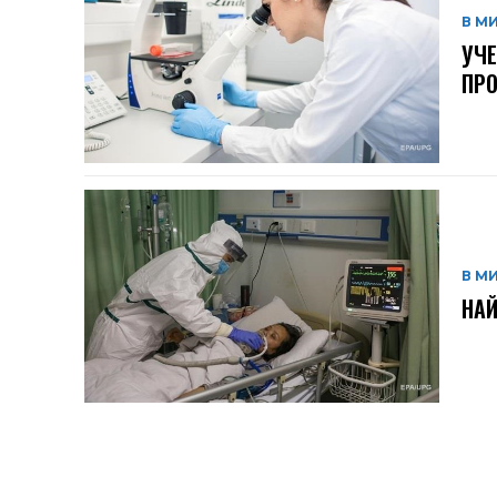
В М
УЧЕ
ПРО
В М
НАЙ