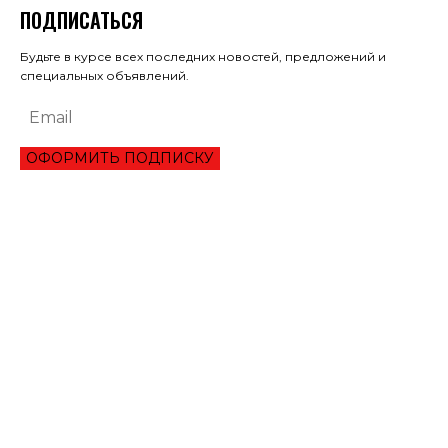
ПОДПИСАТЬСЯ
Будьте в курсе всех последних новостей, предложений и
специальных объявлений.
ОФОРМИТЬ ПОДПИСКУ
ЭКОНОМИКА
ОБЗОР ЛУЧШЕГО СЕРВИСА ОНЛАЙН КРЕДИТОВАНИЯ В 2021 ГОДУ
ТРИ УКРАИНЦА ПРЕОДОЛЕЛИ ВТОРОЙ РАУНД ТУРНИРА В ШАРМ-ЭЛЬ-
ШЕЙХЕ
МАНЧЕСТЕР СИТИ ИСКЛЮЧИЛИ ИЗ ЛИГИ ЧЕМПИОНОВ НА ДВА СЕЗОНА