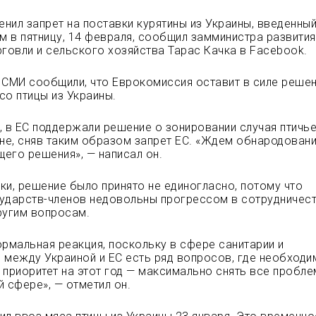
нил запрет на поставки курятины из Украины, введенный
ом в пятницу, 14 февраля, сообщил замминистра развития
рговли и
сельского хозяйства Тарас Качка в Facebook.
 СМИ сообщили, что Еврокомиссия оставит в силе реше
со птицы из Украины.
, в ЕС поддержали решение о зонировании случая птичь
ине, сняв таким образом запрет ЕС. «Ждем обнародован
его решения», — написал он.
ки, решение было принято не единогласно, потому что
ударств-членов недовольны прогрессом в сотрудничест
ругим вопросам.
ормальная реакция, поскольку в сфере санитарии и
 между Украиной и ЕС есть ряд вопросов, где необходи
 приоритет на этот год — максимально снять все пробл
й сфере», — отметил он.