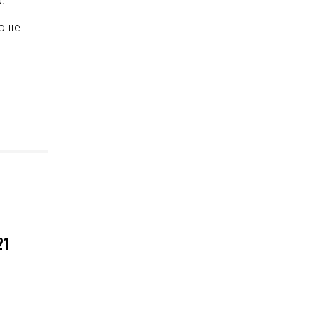
е
В
яюще
21