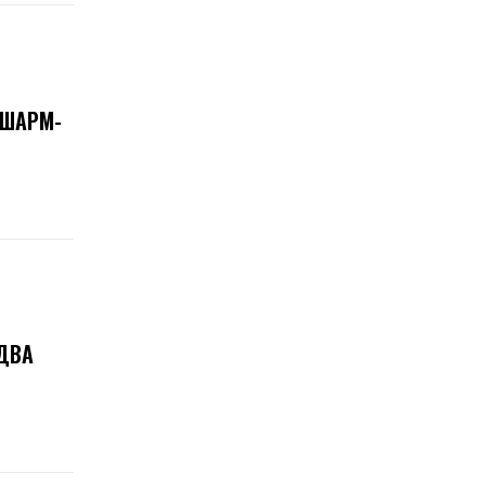
 ШАРМ-
ДВА