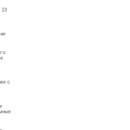
 23
ние
его
ия
ве с
м
емные