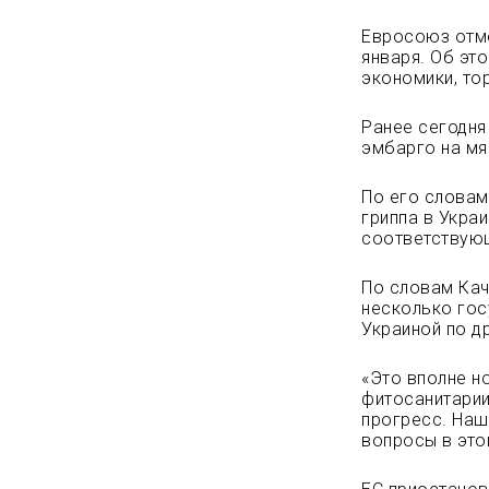
Евросоюз отме
января. Об эт
экономики, то
Ранее сегодня
эмбарго на мя
По его словам
гриппа в Укра
соответствующ
По словам Кач
несколько гос
Украиной по д
«Это вполне н
фитосанитарии
прогресс. Наш
вопросы в это