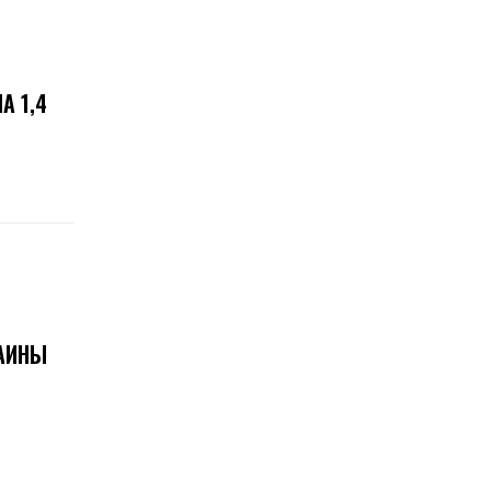
А 1,4
АИНЫ