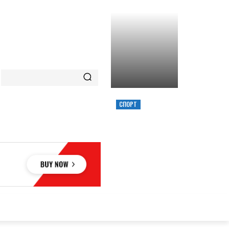
СПОРТ
ХИМИК ВЫИГРАЛ
КУБОК УКРАИНЫ,
ЗАБРОСИВ
РЕШАЮЩИЙ
ТРЕОЧКОВЫЙ
ВМЕСТЕ С СИРЕНОЙ
ОВЬЕ
НАУКА
АВТО
КУЛЬТУРА
СПОРТ
MORE
АУКА
АВТО
КУЛЬТУРА
СПОРТ
MORE