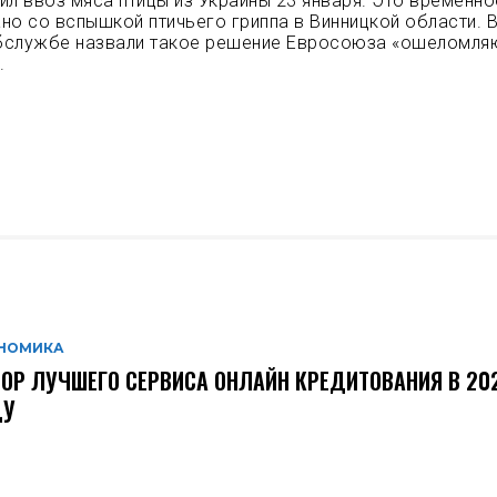
ил ввоз мяса птицы из Украины 23 января. Это временно
но со вспышкой птичьего гриппа в Винницкой области. 
бслужбе назвали такое решение Евросоюза «ошеломл
.
НОМИКА
ОР ЛУЧШЕГО СЕРВИСА ОНЛАЙН КРЕДИТОВАНИЯ В 20
ДУ