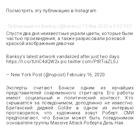
Посмотреть эту публикацию в Instagram
Публикация от Banksy (@banksy) 13 Фев 2020 в 4:02 PST
Спустя два дня неизвестные украли цветы, которые были
частью произведения, а также разрисовали розовой
краской изображение девочки.
Banksy’s latest artwork vandalized after just two days
https://t.co/tUnC4dQW2x pic.twitter.com/PtRTiaZLSJ
— New York Post (@nypost) February 16, 2020
Эксперты считают Бэнкси одним из ярчайших
представителей современного стрит-арта. Его работы
имеют социальный и политический контекст. Кто
скрывается за псевдонимом, доподлинно не известно.
Британский диджей Goldie в одном из интервью
проговорился, что художника зовут Роберт. СМИ
предполагают, что Бэнкси может быть псевдонимом
основателя группы Massive Attack Роберта Дель Ная.