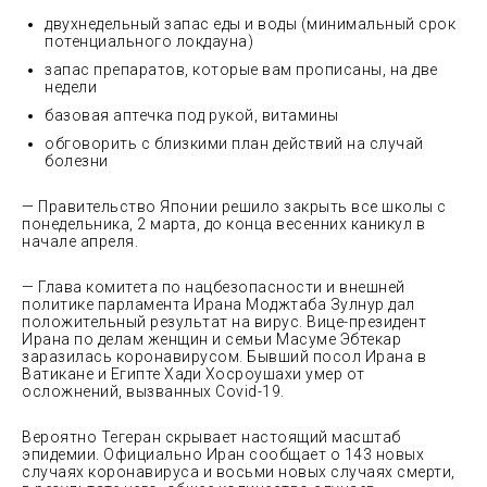
двухнедельный запас еды и воды (минимальный срок
потенциального локдауна)
запас препаратов, которые вам прописаны, на две
недели
базовая аптечка под рукой, витамины
обговорить с близкими план действий на случай
болезни
— Правительство Японии решило закрыть все школы с
понедельника, 2 марта, до конца весенних каникул в
начале апреля.
— Глава комитета по нацбезопасности и внешней
политике парламента Ирана Моджтаба Зулнур дал
положительный результат на вирус. Вице-президент
Ирана по делам женщин и семьи Масуме Эбтекар
заразилась коронавирусом. Бывший посол Ирана в
Ватикане и Египте Хади Хосроушахи умер от
осложнений, вызванных Covid-19.
Вероятно Тегеран скрывает настоящий масштаб
эпидемии. Официально Иран сообщает о 143 новых
случаях коронавируса и восьми новых случаях смерти,