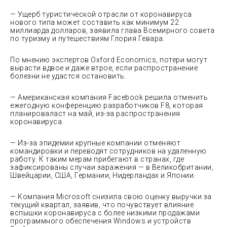
— Ущерб туристической отрасли от коронавируса
нового типа может составить как минимум 22
миллиарда долларов, заявила глава Всемирного совета
по туризму и путешествиям Глория Гевара.
По мнению экспертов Oxford Economics, потери могут
вырасти вдвое и даже втрое, если распространение
болезни не удастся остановить.
— Американская компания Facebook решила отменить
ежегодную конференцию разработчиков F8, которая
планироваласт на май, из-за распространения
коронавируса.
— Из-за эпидемии крупные компании отменяют
командировки и переводят сотрудников на удаленную
работу. К таким мерам прибегают в странах, где
зафиксированы случаи заражения — в Великобритании,
Швейцарии, США, Германии, Нидерландах и Японии.
— Компания Microsoft снизила свою оценку выручки за
текущий квартал, заявив, что почувствует влияние
вспышки коронавируса с более низкими продажами
программного обеспечения Windows и устройств