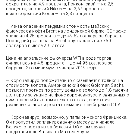
сократился на 4,9 процента, Гонконгской — на 2,5
процента, японский Nikkei — на 3,67 процента,
южнокорейский Kospi — на 3,3 процента.
— Из-за опасений пандемии стоимость майских
фьючерсов нефти Brent на лондонской бирже ICE также
упала на 4,25 процента — до 49,62 доллара за баррель.
Последний раз цена на Brent опускалась ниже 50
долларов в июле 2017 года.
Цена на апрельские фьючерсы WTI в ходе торгов
снижалась на 4,5 процента — до 44,95 доллара за
баррель. Это минимум с января 2019 года.
— Коронавирус положительно сказывается только на
стоимости золота. Американский банк Goldman Sachs
повысил прогноз по росту цены на золото до 1,8 тысячи
долларов за унцию на фоне коронавируса и связанных с
ним опасений экономического спада, снижения
реальных ставок и роста внимания к выборам в США.
— Коронавирус, возможно, у папы римского Франциска.
Он пропустил запланированную мессу для начала
Великого поста из-за болезни. Об этом заявил
представитель Ватикана Маттео Бруни.