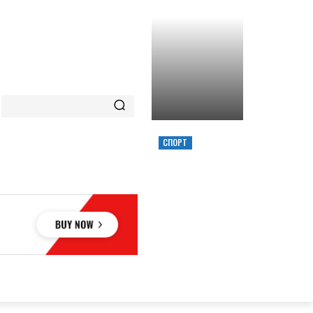
СПОРТ
ХИМИК ВЫИГРАЛ
КУБОК УКРАИНЫ,
ЗАБРОСИВ
РЕШАЮЩИЙ
ТРЕОЧКОВЫЙ
ВМЕСТЕ С СИРЕНОЙ
ОВЬЕ
НАУКА
АВТО
КУЛЬТУРА
СПОРТ
MORE
АУКА
АВТО
КУЛЬТУРА
СПОРТ
MORE