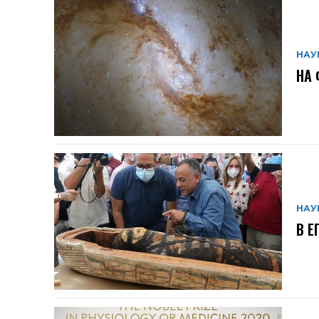
НАУ
НА 
НАУ
В Е