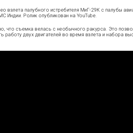
ео взлета палубного истребителя МиГ-29К с палубы ав
ВМС Индии. Ролик опубликован на YouTube.
но, что съемка велась с необычного
ракурса. Это позв
ь работу двух двигателей во время взлета и набора вы