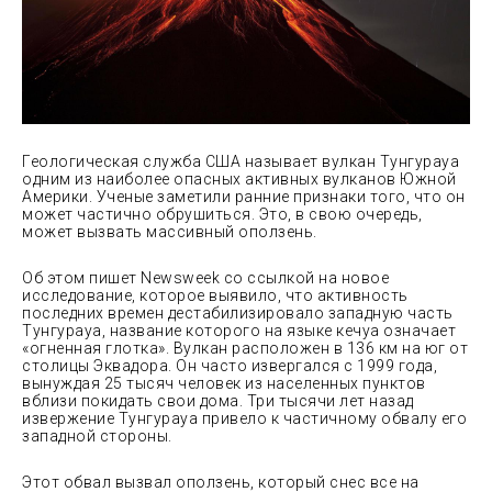
Геологическая служба США называет вулкан Тунгурауа
одним из наиболее опасных активных вулканов Южной
Америки. Ученые заметили ранние признаки того, что он
может частично
обрушиться. Это, в свою очередь,
может вызвать массивный оползень.
Об этом пишет Newsweek со ссылкой на новое
исследование, которое выявило, что активность
последних времен дестабилизировало западную часть
Тунгурауа, название которого на языке кечуа означает
«огненная глотка». Вулкан расположен в 136 км на юг от
столицы Эквадора. Он часто извергался с 1999 года,
вынуждая 25 тысяч человек из населенных пунктов
вблизи покидать свои дома. Три тысячи лет назад
извержение Тунгурауа привело к частичному обвалу его
западной стороны.
Этот обвал вызвал оползень, который снес все на