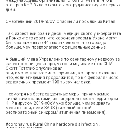
международных организаций. Стоит отметить, что в
этот раз КНР была открыта к сотрудничеству в с первых
дней.
Смертельный 2019-nCoV. Опасны ли посылки из Китая
Так, известный врач и декан медицинского университета
в Гонконге говорит, что коронавирусом в Ухане могут
быть заражены до 44 тысяч человек, что гораздо
больше, чем предполагают официальные данные.
А бывший глава Управление по санитарному надзору за
качеством пищевых продуктов и медикаментов США
Скотт Готтлиб опубликовал
эпидимологическое исследование, которое показало,
что, если эпидемия продолжится, то к 4 февраля число
зараженных превысит 190 тысяч человек.
Несмотря на беспрецедентные меры, принимаемые
китайскими властями, инфицированных на территории
КНР вирусом 2019-nCoV уже больше, чем за девять
месяцев эпидемии SARS (тяжелый острый
респираторный синдром/ атипичная пневмония).
#coronavirus Rural China hardcore disinfection .