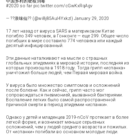
中国乡村的硬核消毒
#2020 so far pic.twitter.com/cGwKxRqAgv
— ??浪味仙?? (@wi8j85AuI4Yxkzl) January 29, 2020
17 лет назад от вируса SARS в материковом Китае
погибло 349 человек, в Гонконге — еще 299. Общее число
погибших в мире составило 774 человека или каждый
десятый инфицированный.
Эти данные наталкивают на мысли о страшных
глобальных эпидемиях в мировой истории, последняя из
которых произошла в 1918 году. Тогда грипп «испанка»
уничтожил больше людей, чем Первая мировая война.
У вируса было множество симптомов и осложнений
после болезни. Как и сейчас, грипп часто мог
сопровождаться пневмонией, вызванной бактериями.
Воспаление легких было самой распространенной
причиной смерти в период эпидемии «испанки».
Однако у детей и младенцев 2019-nCoV протекает в более
легкой форме, и возникает меньше серьезных
осложнений, чем у людей среднего возраста и пожилых.
От «испанки» погибали во основном молодые люди.