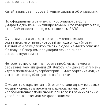
распространяться.
Китай закрывает города. Лучшие фильмы об эпидемиях
По официальным данным, от коронавируса-2019
умирает один из 40 инфицированных. Это говорит о том,
что nCoV опасен гораздо меньше, чем SARS.
С учетом всего этого, в конечном счете, может
оказаться, что грипп, который из года в год убивает
тысячи или даже десятки тысяч людей, намного опаснее.
К слову, в Северном полушарии сейчас снова
свирепствует грипп.
Человечество стоит на пороге проблемы, намного
серьезнее, чем эпидемия 2019-nCoV или даже грипп. Речь
идет о появлении супербактерий — микроорганизмов, на
которые не воздействуют антибиотики.
С момента открытия антибиотики стали одним из самых
мощных средств в арсенале медиков, но частое и
необоснованное применение привело к возникновению
устойчивых штаммов микроорганизмов.