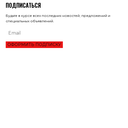
ПОДПИСАТЬСЯ
Будьте в курсе всех последних новостей, предложений и
специальных объявлений.
ОФОРМИТЬ ПОДПИСКУ
ЭКОНОМИКА
ОБЗОР ЛУЧШЕГО СЕРВИСА ОНЛАЙН КРЕДИТОВАНИЯ В 2021 ГОДУ
ТРИ УКРАИНЦА ПРЕОДОЛЕЛИ ВТОРОЙ РАУНД ТУРНИРА В ШАРМ-ЭЛЬ-
ШЕЙХЕ
МАНЧЕСТЕР СИТИ ИСКЛЮЧИЛИ ИЗ ЛИГИ ЧЕМПИОНОВ НА ДВА СЕЗОНА