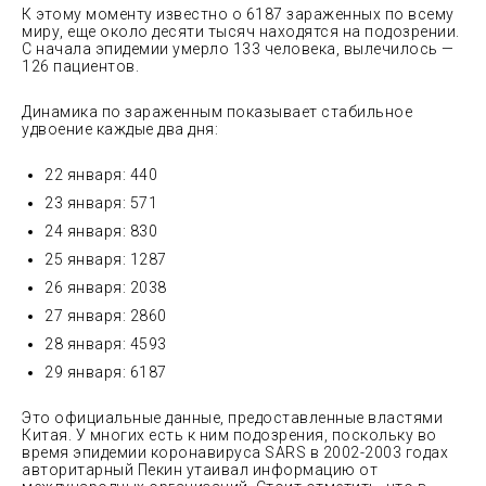
К этому моменту известно о 6187 зараженных по всему
миру, еще около десяти тысяч находятся на подозрении.
С начала эпидемии умерло 133 человека, вылечилось —
126 пациентов.
Динамика по зараженным показывает стабильное
удвоение каждые два дня:
22 января: 440
23 января: 571
24 января: 830
25 января: 1287
26 января: 2038
27 января: 2860
28 января: 4593
29 января: 6187
Это официальные данные, предоставленные властями
Китая. У многих есть к ним подозрения, поскольку во
время эпидемии коронавируса SARS в 2002-2003 годах
авторитарный Пекин утаивал информацию от