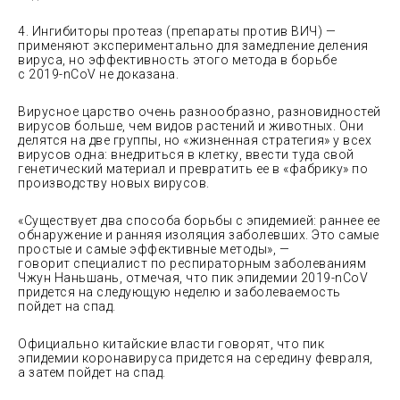
4. Ингибиторы протеаз (препараты против ВИЧ) —
применяют экспериментально для замедление деления
вируса, но эффективность этого метода в борьбе
с 2019-nCoV не доказана.
Вирусное царство очень разнообразно, разновидностей
вирусов больше, чем видов растений и животных. Они
делятся на две группы, но «жизненная стратегия» у всех
вирусов одна: внедриться в клетку, ввести туда свой
генетический материал и превратить ее в «фабрику» по
производству новых вирусов.
«Существует два способа борьбы с эпидемией: раннее ее
обнаружение и ранняя изоляция заболевших. Это самые
простые и самые эффективные методы», —
говорит специалист по респираторным заболеваниям
Чжун Наньшань, отмечая, что пик эпидемии 2019-nCoV
придется на следующую неделю и заболеваемость
пойдет на спад.
Официально китайские власти говорят, что пик
эпидемии коронавируса придется на середину февраля,
а затем пойдет на спад.