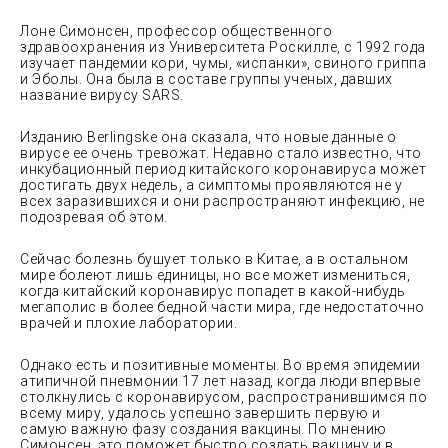
Лоне Симонсен, профессор общественного
здравоохранения из Университета Роскилле, с 1992 года
изучает пандемии кори, чумы, «испанки», свиного гриппа
и Эболы. Она была в составе группы ученых, давших
название вирусу SARS.
Изданию Berlingske она сказала, что новые данные о
вирусе ее очень тревожат. Недавно стало известно, что
инкубационный период китайского коронавируса может
достигать двух недель, а симптомы проявляются не у
всех заразившихся и они распространяют инфекцию, не
подозревая об этом.
Сейчас болезнь бушует только в Китае, а в остальном
мире болеют лишь единицы, но все может измениться,
когда китайский коронавирус попадет в какой-нибудь
мегаполис в более бедной части мира, где недостаточно
врачей и плохие лаборатории.
Однако есть и позитивные моменты. Во время эпидемии
атипичной пневмонии 17 лет назад, когда люди впервые
столкнулись с коронавирусом, распространившимся по
всему миру, удалось успешно завершить первую и
самую важную фазу создания вакцины. По мнению
Симонсен, это поможет быстро создать вакцину и в