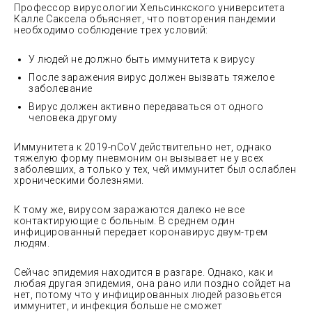
Профессор вирусологии Хельсинкского университета
Калле Саксела объясняет, что повторения пандемии
необходимо соблюдение трех условий:
У людей не должно быть иммунитета к вирусу
После заражения вирус должен вызвать тяжелое
заболевание
Вирус должен активно передаваться от одного
человека другому
Иммунитета к 2019-nCoV действительно нет, однако
тяжелую форму пневмоним он вызывает не у всех
заболевших, а только у тех, чей иммунитет был ослаблен
хроническими болезнями.
К тому же, вирусом заражаются далеко не все
контактирующие с больным. В среднем один
инфицированный передает коронавирус двум-трем
людям.
Сейчас эпидемия находится в разгаре. Однако, как и
любая другая эпидемия, она рано или поздно сойдет на
нет, потому что у инфицированных людей разовьется
иммунитет, и инфекция больше не сможет