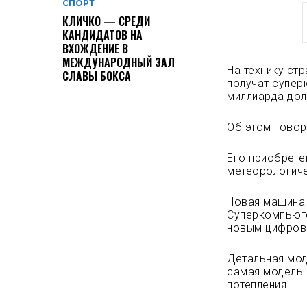
СПОРТ
КЛИЧКО — СРЕДИ
КАНДИДАТОВ НА
ВХОЖДЕНИЕ В
МЕЖДУНАРОДНЫЙ ЗАЛ
На технику ст
СЛАВЫ БОКСА
получат супер
миллиарда дол
Об этом говор
Его приобрете
метеорологич
Новая машина 
Суперкомпьюте
новым цифров
Детальная мод
самая модель 
потепления.