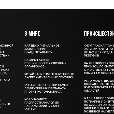
В МИРЕ
ПРОИСШЕСТВ
ЗАКОННОЙ
НАЙДЕНО РИТУАЛЬНОЕ
«УКРТРАНСНАФТА»
В
ЗАХОРОНЕНИЕ
ЗАКУПКУ НЕФТИ П
ИКА
НЕАНДЕРТАЛЬЦЕВ
ЦЕНАМ ДЛЯ СОЗДА
ТВА –
РЕЗЕРВОВ
РАСКРЫТ СЕКРЕТ
ВОЗНИКНОВЕНИЯ СЛОЖНЫХ
НА ДНЕПРОПЕТРОВ
О В
ОРГАНИЗМОВ
ПРОИЗОШЛО СМЕРТ
ТРОИХ
С УЧАСТИЕМ АВТОМ
ЦЕВ,
СЛАВУТА И HONDA C
КИТАЙ ЗАПУСТИЛ ЧЕТЫРЕ НОВЫХ
ЭКСПЕРИМЕНТАЛЬНЫХ СПУТНИКА
ЕРТОГО
ІНФОРМАЦІЯ ЩОДО 
ЛІСОВИХ ПОЖЕЖ НА 
УЧЕНЫЕ НАЗВАЛИ ТРИ САМЫХ
ЖИТОМИРСЬКОЇ ТА 
ЭФФЕКТИВНЫХ ПРЕПАРАТА
ОБЛАСТЕЙ
ПРОТИВ КОРОНАВИРУСА
ЇХАВ НА РИБОЛОВЛЮ
КОРОНАВИРУС
Б
ПОТРАПИВ У СМЕРТ
РАСПРОСТРАНИЛСЯ ИЗ
ЛЬСТВ –
НА СУМЩИНІ АВТОМО
ЛАБОРАТОРИИ В УХАНЕ —
К
ВИЛЕТІВ З ТРАСИ: В
УЧЕНЫЕ
РОЗБИВСЯ НАСМЕР