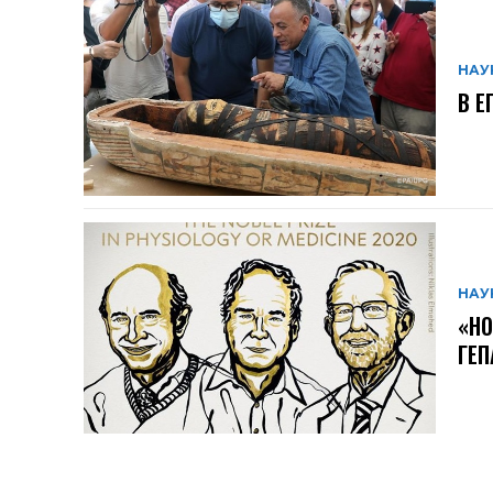
НАУ
В Е
НАУ
«НО
ГЕП