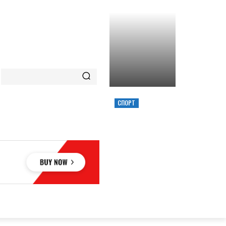
СПОРТ
ХИМИК ВЫИГРАЛ
КУБОК УКРАИНЫ,
ЗАБРОСИВ
РЕШАЮЩИЙ
ТРЕОЧКОВЫЙ
ВМЕСТЕ С СИРЕНОЙ
ОВЬЕ
НАУКА
АВТО
КУЛЬТУРА
СПОРТ
MORE
АУКА
АВТО
КУЛЬТУРА
СПОРТ
MORE