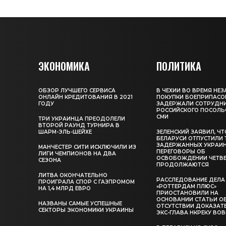
ЭКОНОМИКА
ПОЛИТИКА
ОБЗОР ЛУЧШЕГО СЕРВИСА
В ЧЕХИИ ВО ВРЕМЯ НЕ
ОНЛАЙН КРЕДИТОВАНИЯ В 2021
ПОКУПКИ БОЕПРИПАСО
ГОДУ
ЗАДЕРЖАЛИ СОТРУДН
РОССИЙСКОГО ПОСОЛЬС
СМИ
ТРИ УКРАИНЦА ПРЕОДОЛЕЛИ
ВТОРОЙ РАУНД ТУРНИРА В
ШАРМ-ЭЛЬ-ШЕЙХЕ
ЗЕЛЕНСКИЙ ЗАЯВИЛ, ЧТ
БЕЛАРУСИ ОТПУСТИЛИ 
ЗАДЕРЖАННЫХ УКРАИН
МАНЧЕСТЕР СИТИ ИСКЛЮЧИЛИ ИЗ
ПЕРЕГОВОРЫ ОБ
ЛИГИ ЧЕМПИОНОВ НА ДВА
ОСВОБОЖДЕНИИ ЧЕТВ
СЕЗОНА
ПРОДОЛЖАЮТСЯ
ЛИТВА ОКОНЧАТЕЛЬНО
РАССЛЕДОВАНИЕ ДЕЛА
ПРОИГРАЛА СПОР С ГАЗПРОМОМ
«РОТТЕРДАМ ПЛЮС»
НА 1,4 МЛРД ЕВРО
ПРИОСТАНОВИЛИ НА
ОСНОВАНИИ СТАТЬИ О
НАЗВАНЫ САМЫЕ УСПЕШНЫЕ
ОТСУТСТВИИ ДОКАЗАТЕ
СЕКТОРЫ ЭКОНОМИКИ УКРАИНЫ
ЭКС-ГЛАВА НКРЕКУ ВОВ