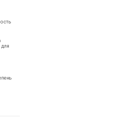
ность
.
а
 для
епень