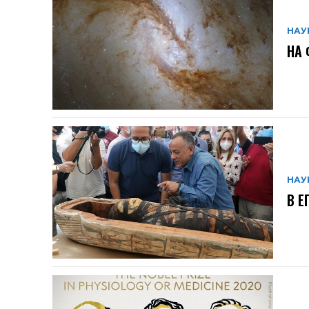
НАУ
НА 
НАУ
В Е