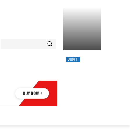
СПОРТ
ХИМИК ВЫИГРАЛ
КУБОК УКРАИНЫ,
ЗАБРОСИВ
РЕШАЮЩИЙ
ТРЕОЧКОВЫЙ
ВМЕСТЕ С СИРЕНОЙ
ОВЬЕ
НАУКА
АВТО
КУЛЬТУРА
СПОРТ
MORE
АУКА
АВТО
КУЛЬТУРА
СПОРТ
MORE