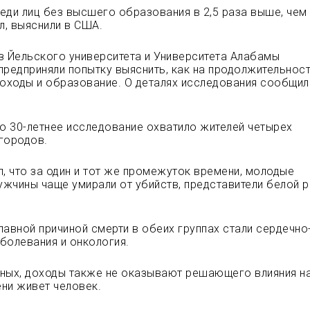
еди лиц без высшего образования в 2,5 раза выше, чем у
л, выяснили в США.
з Йельского университета и Университета Алабамы
предприняли попытку выяснить, как на продолжительнос
доходы и
образование. О деталях исследования сообщил
то 30-летнее исследование охватило жителей четырех
городов.
л, что за один и тот же промежуток времени, молодые
жчины чаще умирали от убийств, представители белой р
лавной причиной смерти в обеих группах стали сердечно
болевания и онкология.
ных, доходы также не оказывают решающего влияния на
ни живет человек.