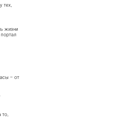
 тех,
ть жизни
 портал
асы – от
-
 то,