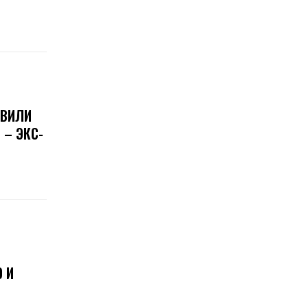
ОВИЛИ
 – ЭКС-
 И