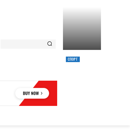
СПОРТ
ХИМИК ВЫИГРАЛ
КУБОК УКРАИНЫ,
ЗАБРОСИВ
РЕШАЮЩИЙ
ТРЕОЧКОВЫЙ
ВМЕСТЕ С СИРЕНОЙ
ОВЬЕ
НАУКА
АВТО
КУЛЬТУРА
СПОРТ
MORE
АУКА
АВТО
КУЛЬТУРА
СПОРТ
MORE