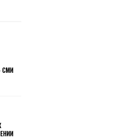
 СМИ
Х
ЕНИИ