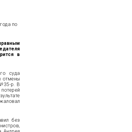
года по
правным
дателя
рится в
ого суда
и отмены
№35-р. В
 потерей
ультате
бжаловал
авил без
стров,
а Андрея