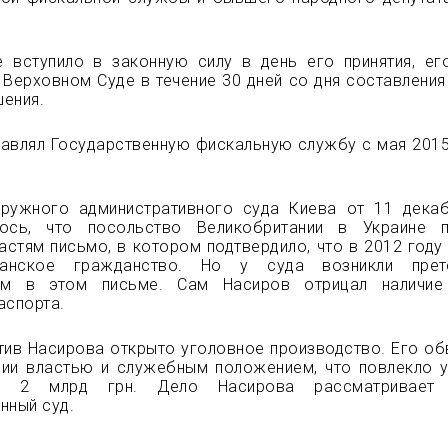
е вступило в законную силу в день его принятия, е
Верховном Суде в течение 30 дней со дня составления
ения.
авлял Государственную фискальную службу с мая 2015
ружного административного суда Киева от 11 дека
лось, что посольство Великобритании в Украине п
астям письмо, в котором подтвердило, что в 2012 году
танское гражданство. Но у суда возникли прет
ам в этом письме. Сам Насиров отрицал наличие
аспорта.
тив Насирова открыто уголовное производство. Его об
нии властью и служебным положением, что повлекло 
о 2 млрд грн. Дело Насирова рассматривает
нный суд.