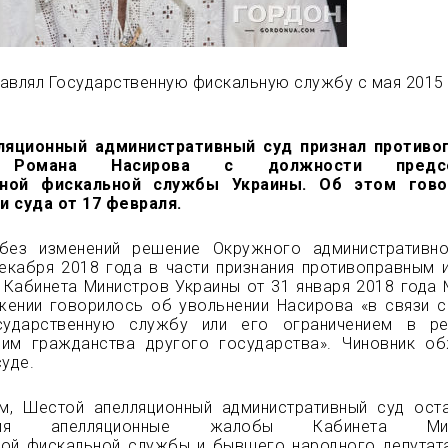
авлял Государственную фискальную службу с мая 2015 
ляционный административный суд признал противо
е Романа Насирова с должности предсе
нной фискальной службы Украины. Об этом гово
и суда от 17 февраля.
без изменений решение Окружного административн
екабря 2018 года в части признания противоправным 
Кабинета Министров Украины от 31 января 2018 года 
жении говорилось об увольнении Насирова «в связи с
сударственную службу или его ограничением в рез
 им гражданства другого государства». Чиновник о
суде.
м, Шестой апелляционный административный суд ост
ения апелляционные жалобы Кабинета Мини
ной фискальной службы и бывшего народного депутат