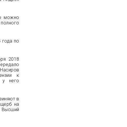
го можно
 полного
 года по
бря 2018
ередало
 Насиров
ензии к
 у него
виняют в
ущерб на
 Высший