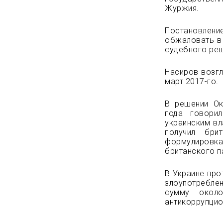
Журжия.
Постановлени
обжаловать в 
судебного реш
Насиров возгл
март 2017-го.
В решении Ок
года говори
украинским вл
получил бри
формулировк
британского п
В Украине про
злоупотребле
сумму окол
антикоррупцио