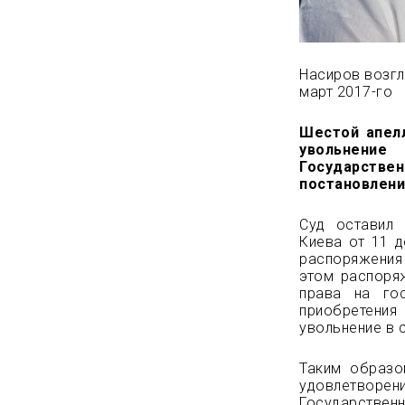
Насиров возгл
март 2017-го
Шестой апел
увольнени
Государстве
постановлени
Суд оставил 
Киева от 11 д
распоряжения 
этом распоря
права на го
приобретения
увольнение в 
Таким образо
удовлетвор
Государствен