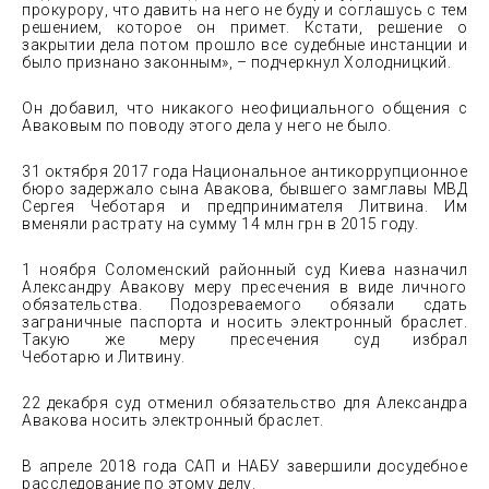
прокурору, что давить на него не буду и соглашусь с тем
решением, которое он примет. Кстати, решение о
закрытии дела потом прошло все судебные инстанции и
было признано законным», – подчеркнул Холодницкий.
Он добавил, что никакого неофициального общения с
Аваковым по поводу этого дела у него не было.
31 октября 2017 года Национальное антикоррупционное
бюро задержало сына Авакова, бывшего замглавы МВД
Сергея Чеботаря и предпринимателя Литвина. Им
вменяли растрату на сумму 14 млн грн в 2015 году.
1 ноября Соломенский районный суд Киева назначил
Александру Авакову меру пресечения в виде личного
обязательства. Подозреваемого обязали сдать
заграничные паспорта и носить электронный браслет.
Такую же меру пресечения суд избрал
Чеботарю и Литвину.
22 декабря суд отменил обязательство для Александра
Авакова носить электронный браслет.
В апреле 2018 года САП и НАБУ завершили досудебное
расследование по этому делу.