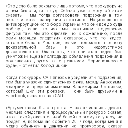
«Это дело было закрыто лишь потому, что прокурору не
с чем было идти в суд. Сейчас уже я могу об этом
сказать – мы тогда согласовали подозрения в том
числе и из-за заверения детективов Национального
антикоррупционного бюро Украины, что они все до суда
соберут, если только мы подпишем подозрения
фигурантам. Мы это сделали, но, к сожалению, после
семи месяцев следствия оказалось, что то видео,
которое было в YouТube, нельзя положить в основу
доказательной базы и это недопустимое
доказательство. Оказалось, что оригинал видео был
уничтожен еще за полгода до объявления подозрения в
совершенно другом деле решением Бориспольского
суда», – отметил Холодницкий.
Когда прокуроры САП впервые увидели эти подозрения,
там была указана единственная связь между Аваковым-
младшим и предпринимателем Владимиром Литвиным,
который шил эти рюкзаки, – они были друзьями в
Facebook, сказал глава САП.
«Аргументация была проста – заканчивались девять
месяцев следствия и процессуальный прокурор сказал,
что с такой доказательной базой по этому делу в суд не
пойдет. Я, вспоминая события 2017 года, когда меня в
медиа обвиняли в давлении на прокуроров, сказал