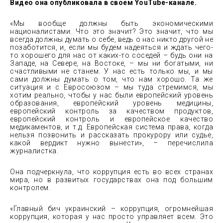
Видео она опубликовала в своем YouTube-канале.
«Мы вообще должны быть экономическими
националистами. Что это значит? Это значит, что мы
всегда должны думать о себе, ведь о нас никто другой не
позаботится, и, если мы будем надеяться и ждать чего-
то хорошего для нас от каких-то соседей – будь они на
Западе, на Севере, на Востоке, – мы ни богатыми, ни
счастливыми не станем. У нас есть только мы, и мы
сами должны думать о том, что нам хорошо. Та же
ситуация и с Евросоюзом – мы туда стремимся, мы
хотим реально, чтобы у нас были европейский уровень
образования, европейский уровень медицины,
европейский контроль за качеством продуктов,
европейский контроль и европейское качество
медикаментов, и т.д. Европейская система права, когда
нельзя позвонить и рассказать прокурору или судье,
какой вердикт нужно вынести», – перечислила
журналистка.
Она подчеркнула, что коррупция есть во всех странах
мира, но в развитых государствах она под большим
контролем.
«Главный бич украинский – коррупция, огромнейшая
коррупция, которая у нас просто управляет всем. Это