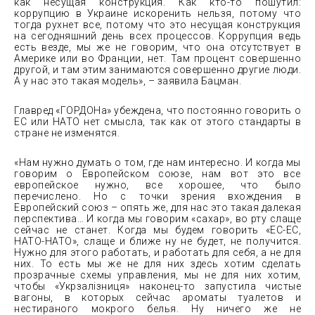
как несущая конструкция. Как кто-то пошутил:
коррупцию в Украине искоренить нельзя, потому что
тогда рухнет все, потому что это несущая конструкция
на сегодняшний день всех процессов. Коррупция ведь
есть везде, мы же не говорим, что она отсутствует в
Америке или во Франции, нет. Там процент совершенно
другой, и там этим занимаются совершенно другие люди.
А у нас это такая модель», – заявила Бацман.
Главред «ГОРДОНа» убеждена, что постоянно говорить о
ЕС или НАТО нет смысла, так как от этого стандарты в
стране не изменятся.
«Нам нужно думать о том, где нам интересно. И когда мы
говорим о Европейском союзе, нам вот это все
европейское нужно, все хорошее, что было
перечислено. Но с точки зрения вхождения в
Европейский союз – опять же, для нас это такая далекая
перспектива… И когда мы говорим «сахар», во рту слаще
сейчас не станет. Когда мы будем говорить «ЕС-ЕС,
НАТО-НАТО», слаще и ближе ну не будет, не получится.
Нужно для этого работать, и работать для себя, а не для
них. То есть мы же не для них здесь хотим сделать
прозрачные схемы управления, мы не для них хотим,
чтобы «Укрзалізниця» наконец-то запустила чистые
вагоны, в которых сейчас ароматы туалетов и
нестираного мокрого белья. Ну ничего же не