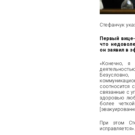
Стефанчук ука
Первый вице-
что недовол
он заявил в 
«Конечно, я
деятельность
Безусловно,
коммуникацио
соотносится с
связанные с у
здоровью люб
более четко
[эвакуированны
При этом Сте
исправляется»