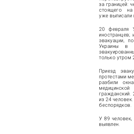
за границей: 
стоящего на
уже выписали и
20 февраля 
иностранцев; 
эвакуации, п
Украины в 
эвакуированн
только утром 
Приезд эвак
протестами ме
разбили окн
медицинской
гражданский. 
из 24 человек
беспорядков.
У 89 человек,
выявлен.