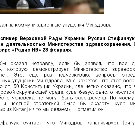
зал на
коммуникационные упущения Минздрава
спикер Верховной Рады Украины Руслан Стефанчук
ен деятельностью Министерства здравоохранения. 
эфире
«Радио НВ»
28 февраля.
 бы сказал неправду, если бы заявил, что все д
ю, которую демонстрирует Министерство здравоох
 нет. Это, еще раз подчеркиваю, вопросы опред
нных упущений Минздрава. Мне кажется, что этот воп
о ст. 50 Конституции Украины, где четко сказано, что 
грозой окружающей среде, куда, безусловно, относится 
ого человека, не могут быть засекречены. По моему
й и честной стратегией было бы сказать, куда м
х из Китая] и что мы делаем», – отметил он.
фанчук считает, что Минздрав «анализирует [сит
.