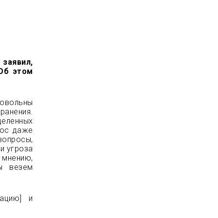
 заявил,
Об этом
овольны
ранения.
еленных
рос даже
вопросы,
и угроза
 мнению,
ы везем
уацию] и