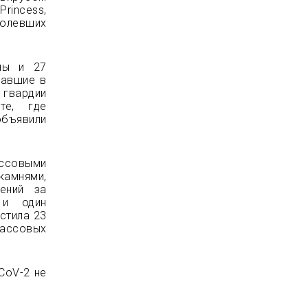
Princess,
олевших
ны и 27
вавшие в
 гвардии
те, где
объявили
ссовыми
камнями,
ений за
 и один
стила 23
массовых
CoV-2 не