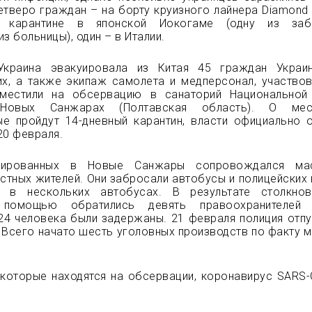
четверо граждан – на борту круизного лайнера Diamond 
 карантине в японской Иокогаме (одну из заб
з больницы), один – в Италии.
Украина эвакуировала из Китая 45 граждан Украи
их, а также экипаж самолета и медперсонал, участво
оместили на обсервацию в санаторий Национальной
Новых Санжарах (Полтавская область). О мес
ые пройдут 14-дневный карантин, власти официально 
20 февраля.
уированных в Новые Санжары сопровождался ма
стных жителей. Они забросали автобусы и полицейских 
а в нескольких автобусах. В результате столкнов
 помощью обратились девять правоохранителей
24 человека были задержаны. 21 февраля полиция отпу
. Всего начато шесть уголовных производств по факту 
 которые находятся на обсервации, коронавирус SARS-