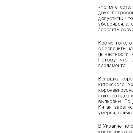
«Но мне хоте
двух вопросов
допустить; чт
уберечься, а, 
заразить окру
Кроме того, о
обеспечить н
(в частности,
Потому что 
парламента.
Вспышка корон
китайского У
коронавирусно
подтвержденн
выписаны. По 
Китая зареги
умерли, тольк
В Украине по 
коронавирусн