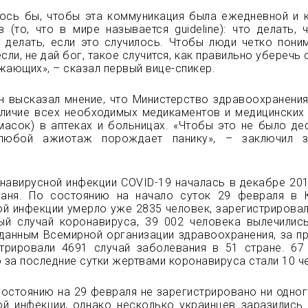
лось бы, чтобы эта коммуникация была ежедневной и 
 (то, что в мире называется guideline): что делать, 
о делать, если это случилось. Чтобы люди четко поним
если, не дай бог, такое случится, как правильно уберечь 
жающих», – сказал первый вице-спикер.
н высказал мнение, что Министерство здравоохранени
аличие всех необходимых медикаментов и медицинских
 масок) в аптеках и больницах. «Чтобы это не было де
любой ажиотаж порождает панику», – заключил з
авирусной инфекции COVID-19 началась в декабре 201
ханя. По состоянию на начало суток 29 февраля в 
й инфекции умерло уже 2835 человек, зарегистрировал
ый случай коронавируса, 39 002 человека вылечилис
данным Всемирной организации здравоохранения, за п
стрировали 4691 случай заболевания в 51 стране. 67
о за последние сутки жертвами коронавируса стали 10 ч
состоянию на 29 февраля не зарегистрировано ни одног
ой инфекции, однако несколько украинцев заразились