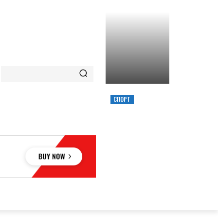
СПОРТ
ХИМИК ВЫИГРАЛ
КУБОК УКРАИНЫ,
ЗАБРОСИВ
РЕШАЮЩИЙ
ТРЕОЧКОВЫЙ
ВМЕСТЕ С СИРЕНОЙ
ОВЬЕ
НАУКА
АВТО
КУЛЬТУРА
СПОРТ
MORE
АУКА
АВТО
КУЛЬТУРА
СПОРТ
MORE