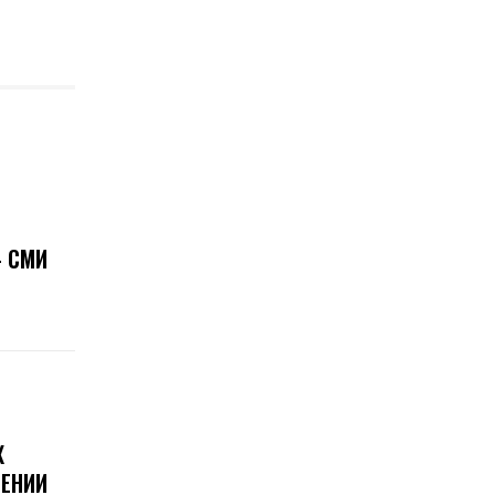
 СМИ
Х
ЕНИИ