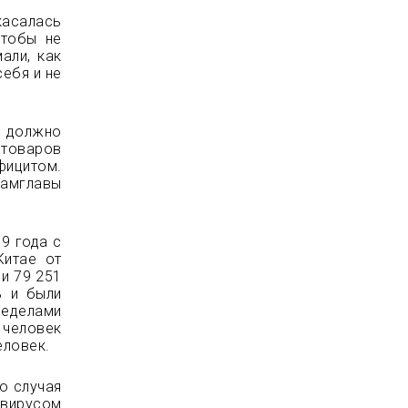
касалась
чтобы не
али, как
себя и не
я должно
 товаров
фицитом.
амглавы
9 года с
Китае от
и 79 251
ь и были
ределами
 человек
еловек.
о случая
 вирусом