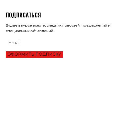
ПОДПИСАТЬСЯ
Будьте в курсе всех последних новостей, предложений и
специальных объявлений.
ОФОРМИТЬ ПОДПИСКУ
ЭКОНОМИКА
ОБЗОР ЛУЧШЕГО СЕРВИСА ОНЛАЙН КРЕДИТОВАНИЯ В 2021 ГОДУ
ТРИ УКРАИНЦА ПРЕОДОЛЕЛИ ВТОРОЙ РАУНД ТУРНИРА В ШАРМ-ЭЛЬ-
ШЕЙХЕ