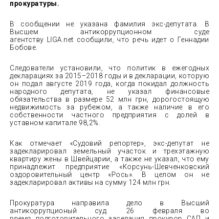
прокуратуры.
В сообщении не указана фамилия экс-депутата. В
Высшем антикоррупционном суде
агентству LIGA.net сообщили, что речь идет о Геннадии
Бобове.
Следователи установили, что политик в ежегодных
декларациях за 2015–2018 годы и в декларации, которую
он подал августе 2019 года, когда покидал должность
народного депутата, не указал финансовые
обязательства в размере 52 млн грн, дорогостоящую
недвижимость за рубежом, а также наличие в его
собственности частного предприятия с долей в
уставном капитале 98,2%.
Как отмечает «Судовий репортер», экс-депутат не
задекларировал земельный участок и трехэтажную
квартиру жены в Швейцарии, а также не указал, что ему
принадлежит предприятие «Корсунь-Шевченковский
оздоровительный центр «Рось». В целом он не
задекларировал активы на сумму 124 млн грн.
Прокуратура направила дело в Высший
антикоррупционый суд. 26 февраля во
время подготовительного заседания прокурор САП и