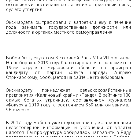
обвиняемый подписали соглашение о признании вины,
суд его утвердил.
Экс-нардепа оштрафовали и запретили ему в течение
года занимать государственные должности или
должности в органах местного самоуправления.
Бобов был депутатом Верховной Рады VII и VIII созывов.
На выборах в 2019 году баллотировался в парламент в
196-м округе в Черкасской области, но проиграл
кандидату от партии «Слуга народа» Андрею
Стрихарскому, сообщается на сайте Центризбиркома.
Экс-нардепу принадлежат сельскохозяйственные
предприятия «Калиновый край» и «Панда». В рейтинге 100
самых богатых украинцев, составленном журналом
«Фокус» в 2019 году, с состоянием $59 млн он занимал
96-е место.
В 2017 году Бобова уже подозревали в декларировании
недостоверной информации и уклонении от уплаты
налогов. Генпрокуратура собиралась направить в Раду