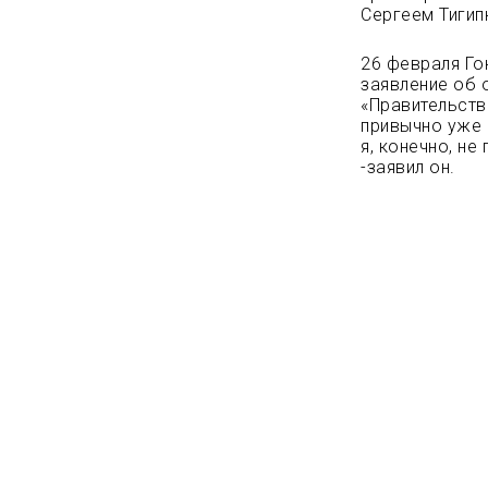
Сергеем Тигип
26 февраля Го
заявление об о
«Правительств
привычно уже 
я, конечно, н
-заявил он.