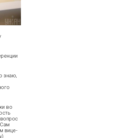
у
еренции
о знаю,
ного
ки во
ость
 вопрос
 Сам
м вице-
ы)