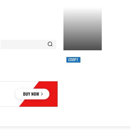
СПОРТ
ХИМИК ВЫИГРАЛ
КУБОК УКРАИНЫ,
ЗАБРОСИВ
РЕШАЮЩИЙ
ТРЕОЧКОВЫЙ
ВМЕСТЕ С СИРЕНОЙ
ОВЬЕ
НАУКА
АВТО
КУЛЬТУРА
СПОРТ
MORE
АУКА
АВТО
КУЛЬТУРА
СПОРТ
MORE