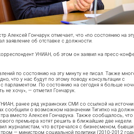
тр Алексей Гончарук отмечает, что «по состоянию на эт
сал заявление об отставке с должности.
корреспондент УНИАН, об этом он заявил на
пресс-конф
влений по состоянию на эту минуту не писал. Также мног
дно, что у нас будут по этому поводу консультации с
 с парламентом. По состоянию на сегодня я больше ноч
ь не хочу», — отметил Гончарук.
НИАН, ранее ряд украинских СМИ со ссылкой на источни
ах сообщили о возможном назначении Тигипко на должн
тра вместо Алексея Гончарука. Также сообщалось, что
нового премьера хотят решить в ближайшие две недели.
вил журналистам, что встречался с бизнесменом, бывши
тром — министром социальной политики (2010-2012 год