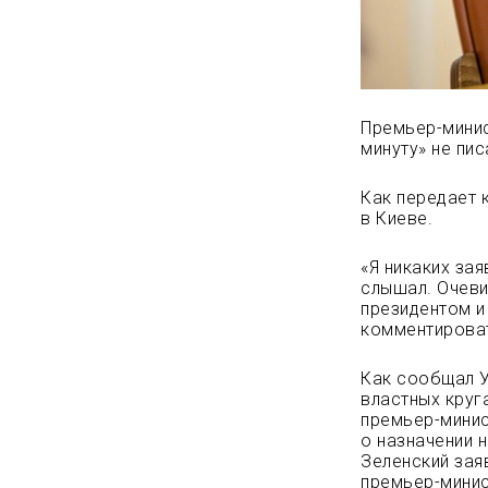
Премьер-минис
минуту» не пи
Как передает 
в Киеве.
«Я никаких зая
слышал. Очеви
президентом и
комментироват
Как сообщал У
властных круг
премьер-минис
о назначении 
Зеленский зая
премьер-минис