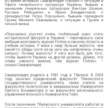
Во время интервью Сакварелидзе говорил о ситуации в
Офисе генерального прокурора Украины, бывших и
нынешнем генеральных прокурорах Викторе Шокине,
Руслане Рябошапке и Ирине Венедиктовой, о
президентстве Петра Порошенко, бывшем президенте
Грузии Михаиле Саакашвили, о ситуации в Грузии и
личной жизни.
«Порошенко упустил очень глобальный шанс стать
исторической фигурой в Украине – перечеркнуть свои
амбиции возглавить журнал Forbes и наконец попасть в
учебник истории. У меня к нему больше жалости, чем
какой-то обиды (хотя из-за него мы натерпелись очень
сильно). Почему жалость? У него все было для того,
чтобы вывести Украину на другой уровень. Думаю, что
слава намного важнее, чем журнал Forbes», –
сказал Сакварелидзе.
Сакварелидзе родился в 1981 году в Тбилиси. В 2004
году окончил юридический факультет Тбилисского
государственного университета, также учился на
факультете политологии в американском Университете
Святого Бонавентура и на факультете регионального
управления японского Университета Тойо.
После окончания Тбилисского университета работал в