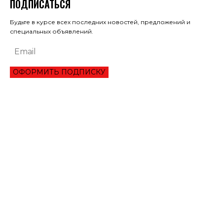
ПОДПИСАТЬСЯ
Будьте в курсе всех последних новостей, предложений и
специальных объявлений.
ОФОРМИТЬ ПОДПИСКУ
ЭКОНОМИКА
ОБЗОР ЛУЧШЕГО СЕРВИСА ОНЛАЙН КРЕДИТОВАНИЯ В 2021 ГОДУ
ТРИ УКРАИНЦА ПРЕОДОЛЕЛИ ВТОРОЙ РАУНД ТУРНИРА В ШАРМ-ЭЛЬ-
ШЕЙХЕ
МАНЧЕСТЕР СИТИ ИСКЛЮЧИЛИ ИЗ ЛИГИ ЧЕМПИОНОВ НА ДВА СЕЗОНА