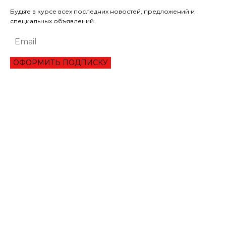
Будьте в курсе всех последних новостей, предложений и
специальных объявлений.
ОФОРМИТЬ ПОДПИСКУ
ЭКОНОМИКА
ОБЗОР ЛУЧШЕГО СЕРВИСА ОНЛАЙН КРЕДИТОВАНИЯ В 2021 ГОДУ
ТРИ УКРАИНЦА ПРЕОДОЛЕЛИ ВТОРОЙ РАУНД ТУРНИРА В ШАРМ-ЭЛЬ-
ШЕЙХЕ
МАНЧЕСТЕР СИТИ ИСКЛЮЧИЛИ ИЗ ЛИГИ ЧЕМПИОНОВ НА ДВА СЕЗОНА
ЛИТВА ОКОНЧАТЕЛЬНО ПРОИГРАЛА СПОР С ГАЗПРОМОМ НА 1,4 МЛРД