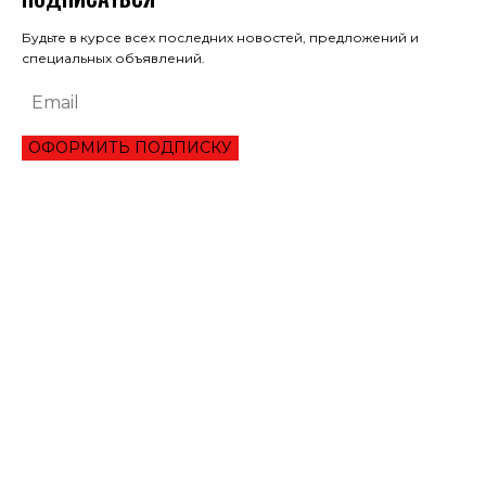
Будьте в курсе всех последних новостей, предложений и
специальных объявлений.
ОФОРМИТЬ ПОДПИСКУ
ЭКОНОМИКА
ОБЗОР ЛУЧШЕГО СЕРВИСА ОНЛАЙН КРЕДИТОВАНИЯ В 2021 ГОДУ
ТРИ УКРАИНЦА ПРЕОДОЛЕЛИ ВТОРОЙ РАУНД ТУРНИРА В ШАРМ-ЭЛЬ-
ШЕЙХЕ
МАНЧЕСТЕР СИТИ ИСКЛЮЧИЛИ ИЗ ЛИГИ ЧЕМПИОНОВ НА ДВА СЕЗОНА