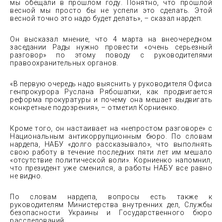
мы обещали в прошлом году. Понятно, что прошлой
весной мы просто бы не успели это сделать. Этой
весной точно это надо будет делать», – сказал нардеп.
Он высказал мнение, что 4 марта на внеочередном
заседании Рады нужно провести «очень серьезный
разговор» по этому поводу с руководителями
правоохранительных органов.
«В первую очередь надо выяснить у руководителя Офиса
генпрокурора Руслана Рябошапки, как продвигается
реформа прокуратуры и почему она мешает выдвигать
конкретные подозрения», – отметил Корниенко.
Кроме того, он настаивает на «непростом разговоре» с
Национальным антикоррупционным бюро. По словам
нардепа, НАБУ «долго рассказывало», что выполнять
свою работу в течение последних пяти лет им мешало
«отсутствие политической воли». Корниенко напомнил,
что президент уже сменился, а работы НАБУ все равно
не видно.
По словам нардепа, вопросы есть также к
руководителям Министерства внутренних дел, Службы
безопасности Украины и Государственного бюро
расследований.