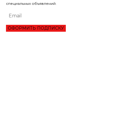
специальных объявлений.
ОФОРМИТЬ ПОДПИСКУ
ЭКОНОМИКА
ОБЗОР ЛУЧШЕГО СЕРВИСА ОНЛАЙН КРЕДИТОВАНИЯ В 2021 ГОДУ
ТРИ УКРАИНЦА ПРЕОДОЛЕЛИ ВТОРОЙ РАУНД ТУРНИРА В ШАРМ-ЭЛЬ-
ШЕЙХЕ
МАНЧЕСТЕР СИТИ ИСКЛЮЧИЛИ ИЗ ЛИГИ ЧЕМПИОНОВ НА ДВА СЕЗОНА
ЛИТВА ОКОНЧАТЕЛЬНО ПРОИГРАЛА СПОР С ГАЗПРОМОМ НА 1,4 МЛРД
ЕВРО