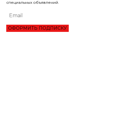
специальных объявлений.
ОФОРМИТЬ ПОДПИСКУ
ЭКОНОМИКА
ОБЗОР ЛУЧШЕГО СЕРВИСА ОНЛАЙН КРЕДИТОВАНИЯ В 2021 ГОДУ
ТРИ УКРАИНЦА ПРЕОДОЛЕЛИ ВТОРОЙ РАУНД ТУРНИРА В ШАРМ-ЭЛЬ-
ШЕЙХЕ
МАНЧЕСТЕР СИТИ ИСКЛЮЧИЛИ ИЗ ЛИГИ ЧЕМПИОНОВ НА ДВА СЕЗОНА
ЛИТВА ОКОНЧАТЕЛЬНО ПРОИГРАЛА СПОР С ГАЗПРОМОМ НА 1,4 МЛРД
ЕВРО