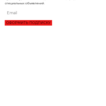
специальных объявлений.
ОФОРМИТЬ ПОДПИСКУ
ЭКОНОМИКА
ОБЗОР ЛУЧШЕГО СЕРВИСА ОНЛАЙН КРЕДИТОВАНИЯ В 2021 ГОДУ
ТРИ УКРАИНЦА ПРЕОДОЛЕЛИ ВТОРОЙ РАУНД ТУРНИРА В ШАРМ-ЭЛЬ-
ШЕЙХЕ
МАНЧЕСТЕР СИТИ ИСКЛЮЧИЛИ ИЗ ЛИГИ ЧЕМПИОНОВ НА ДВА СЕЗОНА
ЛИТВА ОКОНЧАТЕЛЬНО ПРОИГРАЛА СПОР С ГАЗПРОМОМ НА 1,4 МЛРД
ЕВРО