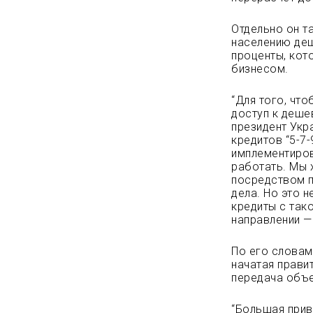
Отдельно он т
населению деш
проценты, кот
бизнесом.
“Для того, чт
доступ к деше
президент Укр
кредитов “5-7
имплементиров
работать. Мы 
посредством п
дела. Но это н
кредиты с так
направлении —
По его словам
начатая прави
передача объе
“Большая прив