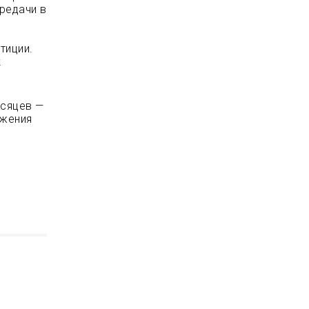
ередачи в
е
тиции.
к
есяцев —
ожения