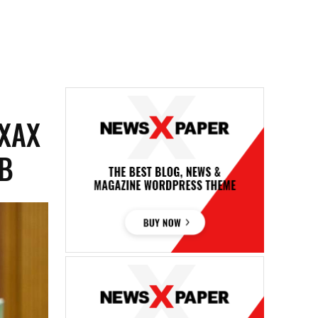
ХАХ
В