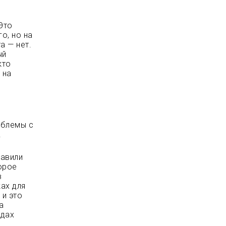
Это
о, но на
а — нет.
ый
кто
 на
облемы с
.
тавили
торое
в
ках для
 и это
а
одах