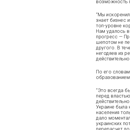
возможность 
“Мы искоренил
знает бизнес 
топ-уровне ко
Нам удалось в
прогресс — Пр
шепотом не пе
другого. В те
негодяев из р
действительно
По его словам
образованием 
“Это всегда б
перед властью
действительно
Украине была 
населения тол
дало моментал
украинских по
перерасчет до