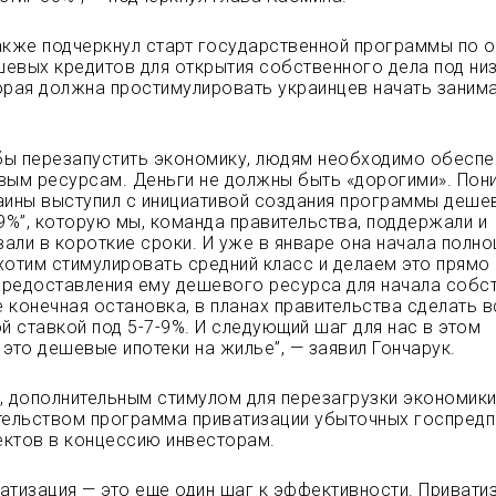
акже подчеркнул старт государственной программы по 
евых кредитов для открытия собственного дела под ни
орая должна простимулировать украинцев начать заним
обы перезапустить экономику, людям необходимо обеспе
вым ресурсам. Деньги не должны быть «дорогими». Пони
аины выступил с инициативой создания программы деше
-9%”, которую мы, команда правительства, поддержали и
али в короткие сроки. И уже в январе она начала полн
хотим стимулировать средний класс и делаем это прямо
редоставления ему дешевого ресурса для начала собс
е конечная остановка, в планах правительства сделать в
ой ставкой под 5-7-9%. И следующий шаг для нас в этом
 это дешевые ипотеки на жилье”, — заявил Гончарук.
, дополнительным стимулом для перезагрузки экономики
тельством программа приватизации убыточных госпредп
ктов в концессию инвесторам.
атизация — это еще один шаг к эффективности. Привати