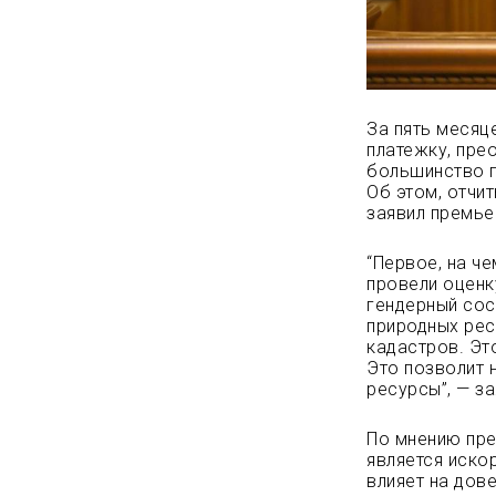
За пять месяц
платежку, пре
большинство п
Об этом, отчи
заявил премье
“Первое, на ч
провели оценк
гендерный сос
природных рес
кадастров. Эт
Это позволит 
ресурсы”, — за
По мнению пре
является иско
влияет на дов