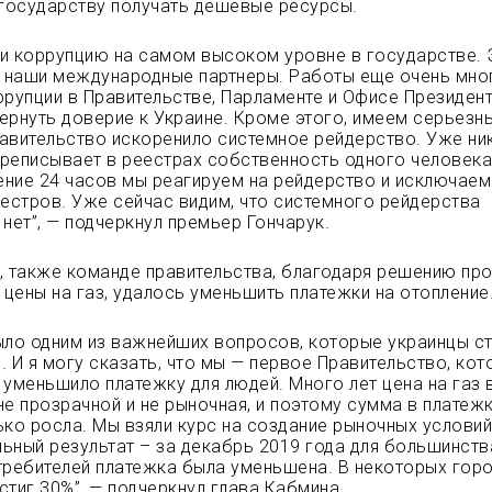
государству получать дешевые ресурсы.
и коррупцию на самом высоком уровне в государстве. 
и наши международные партнеры. Работы еще очень мног
ррупции в Правительстве, Парламенте и Офисе Президент
ернуть доверие к Украине. Кроме этого, имеем серьезн
авительство искоренило системное рейдерство. Уже ни
реписывает в реестрах собственность одного человека
чение 24 часов мы реагируем на рейдерство и исключаем
еестров. Уже сейчас видим, что системного рейдерства
 нет”, — подчеркнул премьер Гончарук.
, также команде правительства, благодаря решению пр
цены на газ, удалось уменьшить платежки на отопление
ыло одним из важнейших вопросов, которые украинцы с
. И я могу сказать, что мы — первое Правительство, ко
 уменьшило платежку для людей. Много лет цена на газ 
не прозрачной и не рыночная, и поэтому сумма в платеж
ько росла. Мы взяли курс на создание рыночных условий
ьный результат – за декабрь 2019 года для большинств
требителей платежка была уменьшена. В некоторых гор
стиг 30%”, — подчеркнул глава Кабмина.