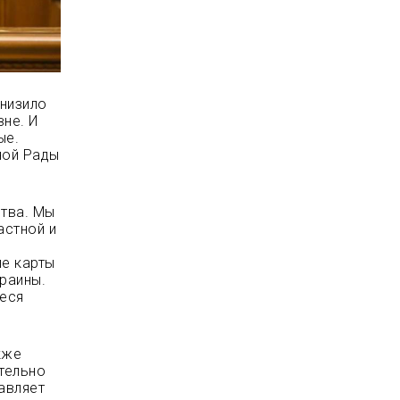
снизило
вне.
И
ые.
ной Рады
ства. Мы
астной и
ые карты
раины.
иеся
кже
ительно
авляет