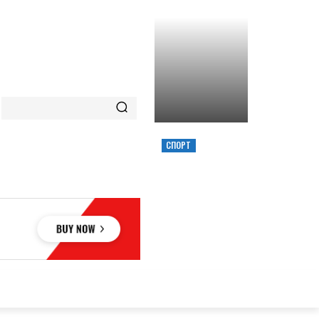
СПОРТ
ХИМИК ВЫИГРАЛ
КУБОК УКРАИНЫ,
ЗАБРОСИВ
РЕШАЮЩИЙ
ТРЕОЧКОВЫЙ
ВМЕСТЕ С СИРЕНОЙ
ОВЬЕ
НАУКА
АВТО
КУЛЬТУРА
СПОРТ
MORE
АУКА
АВТО
КУЛЬТУРА
СПОРТ
MORE