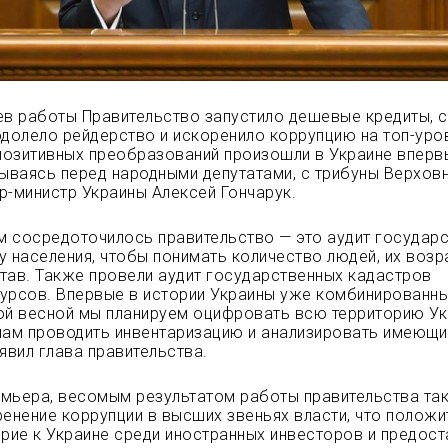
ев работы Правительство запустило дешевые кредиты, 
одолело рейдерство и искоренило коррупцию на топ-уро
озитивных преобразований произошли в Украине вперв
тываясь перед народными депутатами, с трибуны Верхов
р-министр Украины Алексей Гончарук.
ем сосредоточилось правительство — это аудит государ
у населения, чтобы понимать количество людей, их возр
тав. Также провели аудит государственных кадастров
урсов. Впервые в истории Украины уже комбинированн
ой весной мы планируем оцифровать всю территорию Ук
нам проводить инвентаризацию и анализировать имеющ
явил глава правительства.
мьера, весомым результатом работы правительства та
ренение коррупции в высших звеньях власти, что полож
ерие к Украине среди иностранных инвесторов и предост