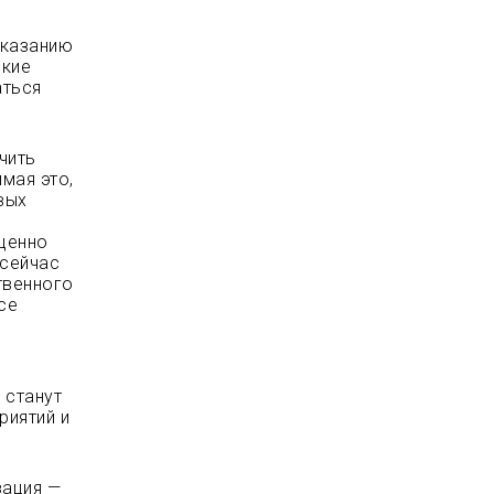
оказанию
зкие
аться
чить
мая это,
вых
оценно
 сейчас
твенного
се
 станут
риятий и
зация —