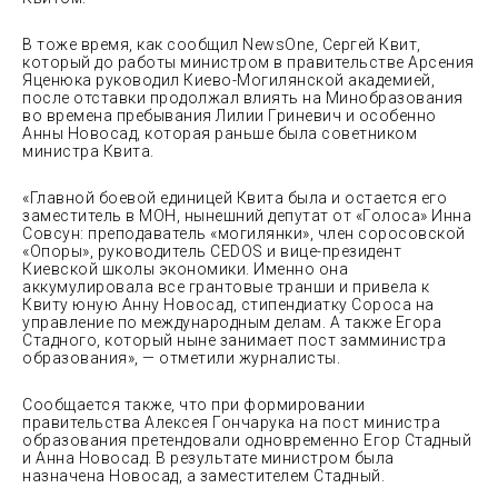
В тоже время, как сообщил NewsOne, Сергей Квит,
который до работы министром в правительстве Арсения
Яценюка руководил Киево-Могилянской академией,
после отставки продолжал влиять на Минобразования
во времена пребывания Лилии Гриневич и особенно
Анны Новосад, которая раньше была советником
министра Квита.
«Главной боевой единицей Квита была и остается его
заместитель в МОН, нынешний депутат от «Голоса» Инна
Совсун: преподаватель «могилянки», член соросовской
«Опоры», руководитель CEDOS и вице-президент
Киевской школы экономики. Именно она
аккумулировала все грантовые транши и привела к
Квиту юную Анну Новосад, стипендиатку Сороса на
управление по международным делам. А также Егора
Стадного, который ныне занимает пост замминистра
образования», — отметили журналисты.
Сообщается также, что при формировании
правительства Алексея Гончарука на пост министра
образования претендовали одновременно Егор Стадный
и Анна Новосад. В результате министром была
назначена Новосад, а заместителем Стадный.