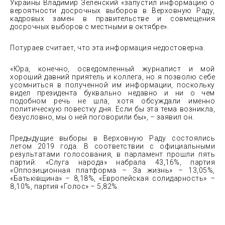
Украины Владимир Зеленский «запустил информацию о
вероятности досрочных выборов в Верховную Раду,
кадровых замен в правительстве и совмещения
досрочных выборов с местными в октябре».
Потураев считает, что эта информация недостоверна.
«Юра, конечно, осведомленный журналист и мой
хороший давний приятель и коллега, но я позволю себе
усомниться в полученной им информации, поскольку
видел президента буквально недавно и ни о чем
подобном речь не шла, хотя обсуждали именно
политическую повестку дня. Если бы эта тема возникла,
безусловно, мы о ней поговорили бы», – заявил он.
Предыдущие выборы в Верховную Раду состоялись
летом 2019 года. В соответствии с официальными
результатами голосования, в парламент прошли пять
партий: «Слуга народа» набрала 43,16%, партия
«Оппозиционная платформа – За жизнь» – 13,05%,
«Батьківщина» – 8,18%, «Европейская солидарность» –
8,10%, партия «Голос» – 5,82%.