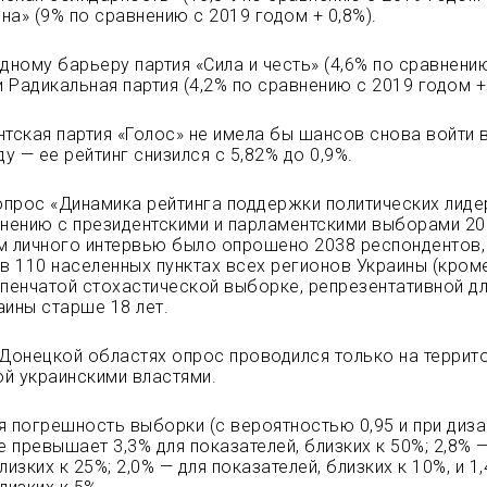
на» (9% по сравнению с 2019 годом + 0,8%).
одному барьеру партия «Сила и честь» (4,6% по сравнени
и Радикальная партия (4,2% по сравнению с 2019 годом + 
нтская партия «Голос» не имела бы шансов снова войти 
 — ее рейтинг снизился с 5,82% до 0,9%.
прос «Динамика рейтинга поддержки политических лиде
внению с президентскими и парламентскими выборами 2
м личного интервью было опрошено 2038 респондентов,
 110 населенных пунктах всех регионов Украины (кром
упенчатой стохастической выборке, репрезентативной д
аины старше 18 лет.
 Донецкой областях опрос проводился только на террито
й украинскими властями.
я погрешность выборки (с вероятностью 0,95 и при диза
е превышает 3,3% для показателей, близких к 50%; 2,8% 
лизких к 25%; 2,0% — для показателей, близких к 10%, и 1