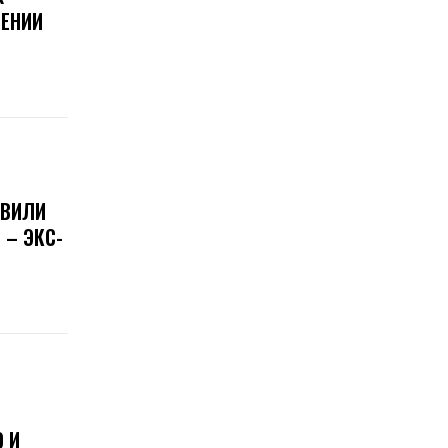
ЕНИИ
ОВИЛИ
 – ЭКС-
 И