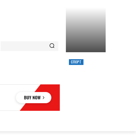
СПОРТ
ХИМИК ВЫИГРАЛ
КУБОК УКРАИНЫ,
ЗАБРОСИВ
РЕШАЮЩИЙ
ТРЕОЧКОВЫЙ
ВМЕСТЕ С СИРЕНОЙ
ОВЬЕ
НАУКА
АВТО
КУЛЬТУРА
СПОРТ
MORE
АУКА
АВТО
КУЛЬТУРА
СПОРТ
MORE