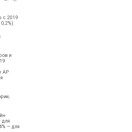
ю с 2019
0,2%).
в
ров и
019
е АР
ля
рии,
йн-
— для
,4% — для