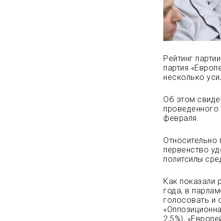
Рейтинг парти
партия «Европ
несколько
уси
Об этом свиде
проведенного 
февраля.
Относительно 
первенство уд
политсилы сре
Как показали 
года, в парлам
голосовать и 
«Оппозиционна
2,5%), «Европе