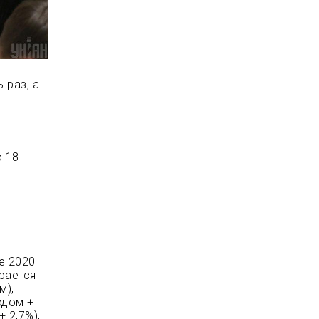
 раз, а
о 18
й
е 2020
ирается
м),
одом +
 2,7%),