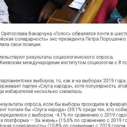
и Святослава Вакарчука «Голос» обвалился почти в шесть
ейская солидарность» экс-президента Петра Порошенко
лила свои позиции.
тельствуют результаты социологического опроса,
Киевским международным институтом социологии с 8 п
парламентских выборов, то, как и на выборах 2019 года,
ерживает партия «Слуга народа», хотя популярность это
ди избирателей несколько снизилась.
результаты опроса, если бы выборы проходили в феврал
ент попали бы «Слуга народа» (39,1% среди тех, кто соб
определился с выбором, -4,1% по сравнению с 2019 годо
я платформа — За жизнь» (15,6% по сравнению с 2019 г
йская солидарность» (10,8% по сравнению с 2019 годом +