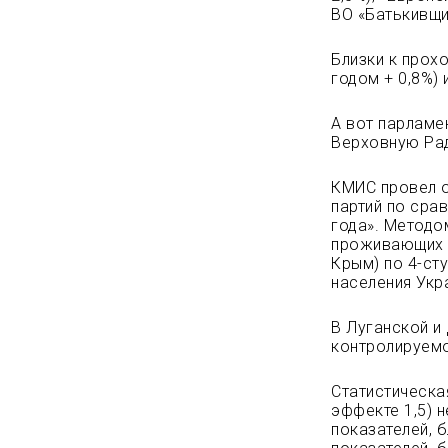
ВО «Батькивщи
Близки к прох
годом + 0,8%) 
А вот парламе
Верховную Раду
КМИС провел о
партий по сра
года». Методо
проживающих в
Крым) по 4-ст
населения Укр
В Луганской и
контролируемо
Статистическа
эффекте 1,5) н
показателей, б