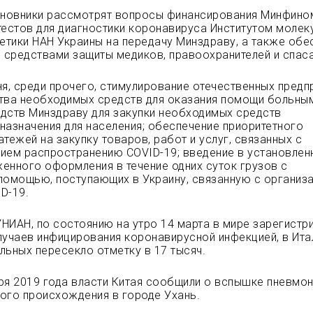
иновники рассмотрят вопросы финансирования Минфино
тестов для диагностики коронавируса Институтом молек
нетики НАН Украины на передачу Минздраву, а также обе
средствами защиты медиков, правоохранителей и спаса
ня, среди прочего, стимулирование отечественных предп
тва необходимых средств для оказания помощи больны
дств Минздраву для закупки необходимых средств
назначения для населения; обеспечение приоритетного
тежей на закупку товаров, работ и услуг, связанных с
ием распространению COVID-19; введение в установле
енного оформления в течение одних суток грузов с
помощью, поступающих в Украину, связанную с организ
D-19.
НИАН, по состоянию на утро 14 марта в мире зарегистр
лучаев инфицирования коронавирусной инфекцией, в Ита
льных пересекло отметку в 17 тысяч.
ря 2019 года власти Китая сообщили о вспышке пневмо
ого происхождения в городе Ухань.