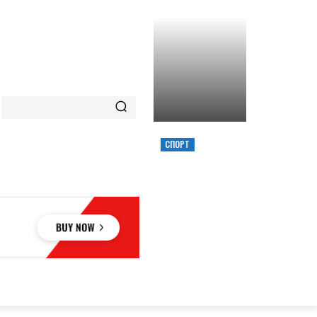
СПОРТ
ХИМИК ВЫИГРАЛ
КУБОК УКРАИНЫ,
ЗАБРОСИВ
РЕШАЮЩИЙ
ТРЕОЧКОВЫЙ
ВМЕСТЕ С СИРЕНОЙ
ОВЬЕ
НАУКА
АВТО
КУЛЬТУРА
СПОРТ
MORE
АУКА
АВТО
КУЛЬТУРА
СПОРТ
MORE