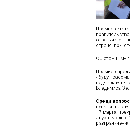
Премьер-минис
правительства
ограничительн
стране, принят
Об этом Шмыга
Премьер преду
«будут рассма
подчеркнул, ч
Владимира Зел
Среди вопрос
пунктов пропу
17 марта; пре
двух недель с 
разграничения