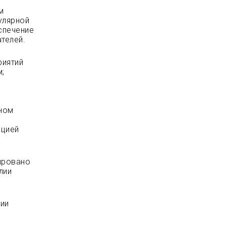
м
улярной
спечение
телей.
риятий
м;
нном
ацией
ировано
лии
нии