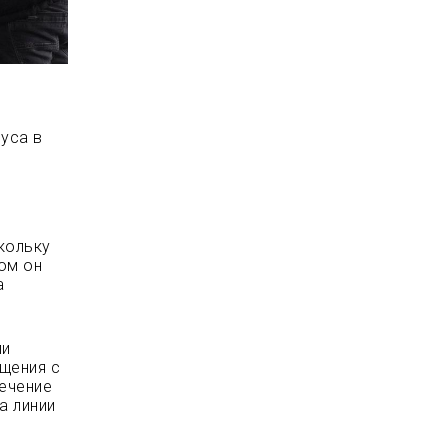
уса в
кольку
ом он
а
ли
щения с
течение
а линии