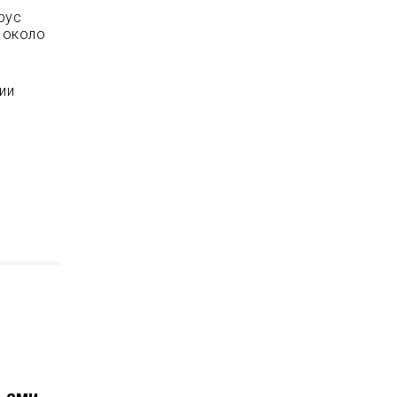
рус
т около
ии