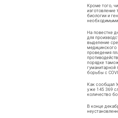
Кроме того, ч
изготовление 
биологии и ге
необходимыми 
На повестке д
для производс
выделение сре
медицинского 
проведения пла
противодейств
порядке тамож
гуманитарной 
борьбы с COVI
Как сообщал У
уже 145 369 с
количество бо
В конце декаб
неустановленн