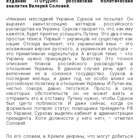
изданию «ГОРДОН» российский политический
аналитик Валерий Соловей.
«Никаких месседжей Украине Сурков не посылал. Он
выразил квинтэссенцию взглядов российского
руководства на Украину. Сурков говорил то, что, как ему
кажется, будет приятно услышать Путину. Это два очень
простых тезиса. Первый – украинцев не существует как
нации. Отсюда вытекает, что украинский язык – это
искаженная версия русского, а украинская культура –
это примитивная недокультура. А второй тезис – что
Украину нужно принуждать к братству. Это точное
описание планов российского руководства в
отношении Украины. В данном случае речь идет о
включении ее в союзное государство. Сурков в
последние месяцы, и даже год, не особо влиял на
российскую политику в отношении Украины. И Путин им,
честно говоря, давно тяготился. Просто в силу
некоторых обстоятельств он не может взять и
отправить его в отставку. Путину нужно, чтобы Сурков
был где-то поблизости. И даже сейчас, когда он
формально потерял статус помощника президента РФ
по Украине, Суркову выделен кабинет в администрации
президента. Хотя должности у него нет», – отметил
Соловей.
По его словам, в Кремле уверены, что могут добиться