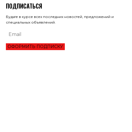
ПОДПИСАТЬСЯ
Будьте в курсе всех последних новостей, предложений и
специальных объявлений.
ОФОРМИТЬ ПОДПИСКУ
ЭКОНОМИКА
ОБЗОР ЛУЧШЕГО СЕРВИСА ОНЛАЙН КРЕДИТОВАНИЯ В 2021 ГОДУ
ТРИ УКРАИНЦА ПРЕОДОЛЕЛИ ВТОРОЙ РАУНД ТУРНИРА В ШАРМ-ЭЛЬ-
ШЕЙХЕ
МАНЧЕСТЕР СИТИ ИСКЛЮЧИЛИ ИЗ ЛИГИ ЧЕМПИОНОВ НА ДВА СЕЗОНА