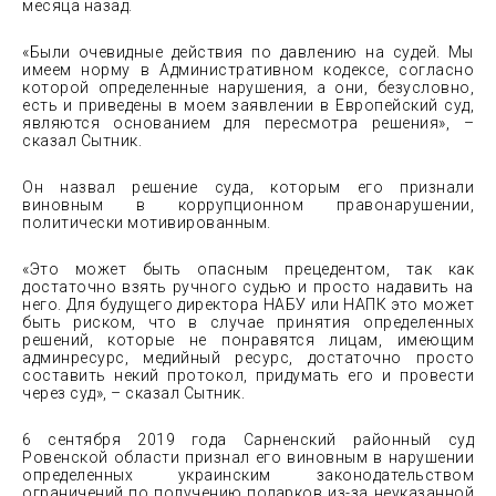
месяца назад.
«Были очевидные действия по давлению на судей. Мы
имеем норму в Административном кодексе, согласно
которой определенные нарушения, а они, безусловно,
есть и приведены в моем заявлении в Европейский суд,
являются основанием для пересмотра решения», –
сказал Сытник.
Он назвал решение суда, которым его признали
виновным в коррупционном правонарушении,
политически мотивированным.
«Это может быть опасным прецедентом, так как
достаточно взять ручного судью и просто надавить на
него. Для будущего директора НАБУ или НАПК это может
быть риском, что в случае принятия определенных
решений, которые не понравятся лицам, имеющим
админресурс, медийный ресурс, достаточно просто
составить некий протокол, придумать его и провести
через суд», – сказал Сытник.
6 сентября 2019 года Сарненский районный суд
Ровенской области признал его виновным в нарушении
определенных украинским законодательством
ограничений по получению подарков из-за неуказанной