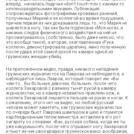
вперёд… началась падучая «don’t touch me» с какими-то
нечленораздельными звуками». Публикация
сопровождалась фотографиями кровавых ранений,
полученных Марией и ее коллегой во время покушения,
причем первая из них доказывала лишь то, что Мария не
ширяется в ногу, так как была подписана «Моя нога», и
никаких следов физического воздействия на ней не
просматривалось (собственно, было даже неясно, что
это вообще такое), а вторая, озаглавленная «Рука
коллеги», демонстрировала царапину, явно полученную
после удара этой самой рукой по камере одной из
грузинских женщин-убийц.
На приложенном видео, правда, никакого нападения
грузинских журналисток на Лаврова не наблюдается, а
наблюдается лишь Лавров, который говорит им: «Вы
чем-то… Вы больные, девочки, больные», после чего
коллега Захаровой с размаху тычет рукой в камеру
журналистки, но к камере незаметно приклеен нож, и
коллега Захаровой лишается пальцев на руках и ногах. К
сожалению, этого нет на видео, но любой русский
человек может заметить, как грузинские журналистки
по очереди бьют Лаврова шампуром в шею и глумятся
над бездыханным телом министра, вставляя в его рот
сигарету со словами: «Вах, русская собака, когда же ты
уже накуришься!», после чего отрывают ногу Захаровой
и пьют из нее свое вредное грузинское вино, воображая,