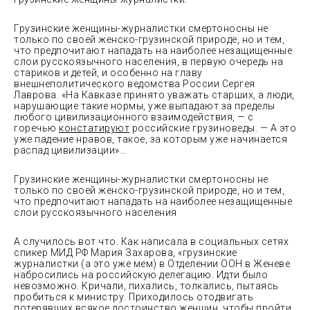
Грузинские женщины-журналистки смертоносны не
только по своей женско-грузинской природе, но и тем,
что предпочитают нападать на наиболее незащищенные
слои русскоязычного населения, в первую очередь на
стариков и детей, и особенно на главу
внешнеполитического ведомства России Сергея
Лаврова. «На Кавказе принято уважать старших, а люди,
нарушающие такие нормы, уже выпадают за пределы
любого цивилизационного взаимодействия, — с
горечью
констатируют
российские грузиноведы. — А это
уже падение нравов, такое, за которым уже начинается
распад цивилизации»…
Грузинские женщины-журналистки смертоносны не
только по своей женско-грузинской природе, но и тем,
что предпочитают нападать на наиболее незащищенные
слои русскоязычного населения
А случилось вот что. Как написала в социальных сетях
спикер МИД РФ Мария Захарова, «грузинские
журналистки (а это уже мем) в Отделении ООН в Женеве
набросились на российскую делегацию. Идти было
невозможно. Кричали, пихались, толкались, пытаясь
пробиться к министру. Приходилось отодвигать
потерявших всякое достоинство женщин, чтобы пройти