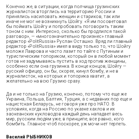
Конечно же, в ситуации, когда полчища грузинских
журналисток вторглись на территорию России и
принялись насиловать женщин и стариков, так или
иначе не мог не возникнуть Шойгу. «Я им посоветовал
бы поймать Шойгу и попробовать поговорить таким
тоном с ним. Интересно, сколько бы продлился такой
разговор», — «многозначительно произнес» главный
редактор «PolitRussia» Руслан Осташко. Вряд ли главный
редактор «PolitRussia» имел в виду только то, что Шойгу
моложе Лаврова и часто лазит по тайге с Путиным и
туристическим топориком, который он в любой момент
готов не задумываясь пустить в ход против женщины,
особенно если она грузинка. В конце концов, Шойгу —
русский офицер, он бы, скорее, кинул бомбу, и не в
журналисток, на которых и топорика хватит, а
желательно на всю Грузию сразу.
Да и не только на Грузию, конечно, потому что еще же
Украина, Польша, Балтия, Турция, а с недавних пор еще и
нацистская Беларусь, не говоря уже про НАТО. В
условиях, когда на Россию по указке хахлов и их
заокеанских кукловодов каждый день нападает весь
мир, русским людям уже, в принципе, все равно, кого
бомбить. Главное чтоб поскорее, уж мочи нет терпеть.
Василий РЫБНИКОВ