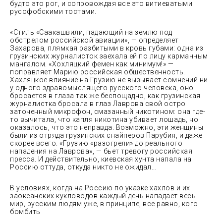
будто это рог, и сопровождая все это витиеватыми
русофобскими тостами.
«Стиль «Саакашвили, падающий на землю под
обстрелом российской авиации», — определяет
Захарова, плямкая разбитыми в кровь губами: одна из
грузинских журналисток заехала ей по лицу карманным
мангалом. «Хохляцкий фемен как минимум!» —
поправляет Марию российская общественность.
Хахляцкое влияние на Грузию не вызывает сомнений ни
у одного здравомыслящего русского человека, оно
бросается в глаза так же беспощадно, как грузинская
журналистка бросала в глаз Лаврова свой остро
заточенный микрофон, смазанный никотином: она где-
то вычитала, что капля никотина убивает лошадь, но
оказалось, что это неправда. Возможно, эти женщины
были из отряда грузинских снайперов Парубия, и даже
скорее всего. «Грузию «разогрели» до реального
нападения на Лаврова», — бьет тревогу российская
пресса. И действительно, киевская хунта напала на
Россию оттуда, откуда никто не ожидал…
В условиях, когда на Россию по указке хахлов и их
заокеанских кукловодов каждый день нападает весь
мир, русским людям уже, в принципе, все равно, кого
бомбить