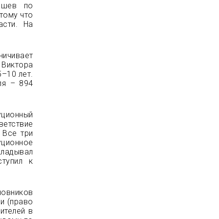
ашев по
тому что
асти. На
.
ничивает
 Виктора
–10 лет.
ля – 894
уционный
ветствие
 Все три
ионное
ладывал
ступил к
новников
и (право
ителей в