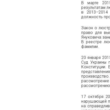
В марте 201
результатам л
в 2013–2014 
должность про
Закон о люстр
право для вы
Януковича зан
В реестре лю
фамилии.
20 января 201
Суд Украины 
Конституции. 
представ
производст
рассмотрение
рассмотрению
17 октября 2
нарушающей пр
на справедлив