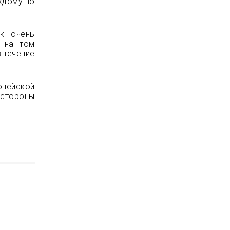
аждому по
к очень
о на том
 течение
пейской
 стороны