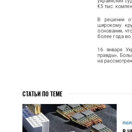
украинских су
€5 тыс. компе
В решении о
широкому кру
основании, чт
более года во
16 января У
правды», Боль
на рассмотрен
СТАТЬИ ПО ТЕМЕ
ПОЛ
В Ч