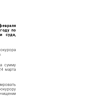
февраля
 году по
и суда,
рокурора
.
ва сумму
24 марта
ировать
рокурору
очищении