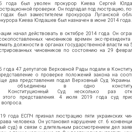
5 года был уволен прокурор Киева Сергей Юлд
юстрационной проверки. Он подпадал под люстрацию, по
годах был заместителем прокурора Луганской обл
курора Киева Юлдашев был назначен в июне 2014 года
ации начал действовать в октябре 2014 года. Он огра
сокопоставленных чиновников времен экс-президента
имать должности в органах государственной власти на 5
стрированных чиновников по состоянию на 29 февра
5 года 47 депутатов Верховной Рады подали в Констит
представление о проверке положений закона на соот
Еще два представления подал Верховный Суд Украины.
ления объединены в одно конституц
во. Конституционный Суд несколько раз отк
 этого представления. 4 июля 2019 года суд при
 вопроса.
019 года ЕСПЧ признал люстрацию пяти украинских чи
ава человека. Он установил нарушение ст. 6 конвенци
ый суд) в связи с длительным рассмотрением дел заяв