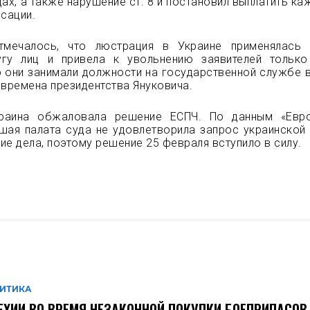
дах, а также нарушение ст. 8 и постановил выплатить к
нсации.
тмечалось, что люстрация в Украине применялась 
гу лиц и привела к увольнению заявителей тольк
о они занимали должности на государственной службе в
 времена президентства Януковича.
краина обжаловала решение ЕСПЧ. По данным «Евро
шая палата суда не удовлетворила запрос украинской
ие дела, поэтому решение 25 февраля вступило в силу.
ИТИКА
ЕХИИ ВО ВРЕМЯ НЕЗАКОННОЙ ПОКУПКИ БОЕПРИПАСОВ