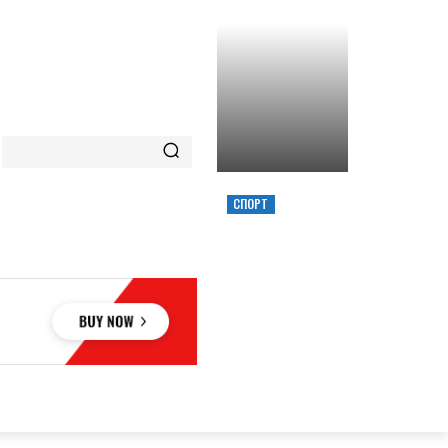
СПОРТ
ХИМИК ВЫИГРАЛ
КУБОК УКРАИНЫ,
ЗАБРОСИВ
РЕШАЮЩИЙ
ТРЕОЧКОВЫЙ
ВМЕСТЕ С СИРЕНОЙ
ОВЬЕ
НАУКА
АВТО
КУЛЬТУРА
СПОРТ
MORE
АУКА
АВТО
КУЛЬТУРА
СПОРТ
MORE