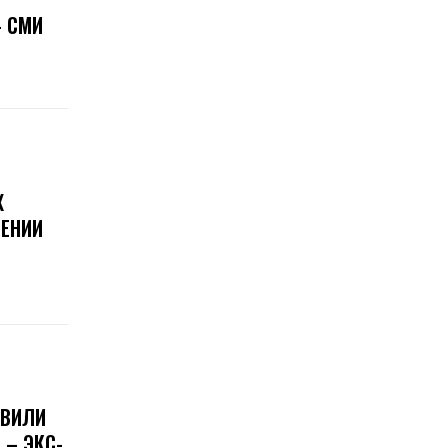
 СМИ
Х
ЕНИИ
ОВИЛИ
 – ЭКС-