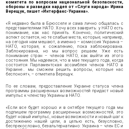
комитета по вопросам национальной безопасности,
обороны и разведки нардеп от «Слуги народа» Ирина
Верещук, пишет «Интерфакс-Украина».
«Я недавно была в Брюсселе и сама лично общалась с
представителями НАТО. Хочу всех заверить: у НАТО есть
понимание, как нас принять. Конечно, политический
аспект остается, но те слабые места, которые, например,
на сегодня нам мешают, а именно – комиссия Украина –
НАТО, которая, к сожалению, пока заблокирована.
Заблокирована, но мы вопрос решаем. Уже есть
понимание стран – членов НАТО, как выйти из этого
состояния. Мы надеемся, что в мае текущего года, когда
состоится Парламентская ассамблея членов НАТО в
Украине… мы сможем решить вопросы, которые нас
беспокоят», – отметила Верещук.
По ее словам, предоставление Украине статуса члена
программы расширенных возможностей придаст новый
импульс к членству Украины в НАТО.
«Если все будет хорошо и в октябре текущего года мы
подпишем программу расширенных возможностей, это
будет новый импульс, новые возможности и новый шаг к
достижению нашей цели, а целью есть, безусловно,
беспрекословно, безальтернативно: Украина – член ЕС и