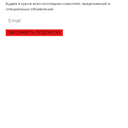
Будьте в курсе всех последних новостей, предложений и
специальных объявлений.
ОФОРМИТЬ ПОДПИСКУ
ЭКОНОМИКА
ОБЗОР ЛУЧШЕГО СЕРВИСА ОНЛАЙН КРЕДИТОВАНИЯ В 2021 ГОДУ
ТРИ УКРАИНЦА ПРЕОДОЛЕЛИ ВТОРОЙ РАУНД ТУРНИРА В ШАРМ-ЭЛЬ-
ШЕЙХЕ
МАНЧЕСТЕР СИТИ ИСКЛЮЧИЛИ ИЗ ЛИГИ ЧЕМПИОНОВ НА ДВА СЕЗОНА
ЛИТВА ОКОНЧАТЕЛЬНО ПРОИГРАЛА СПОР С ГАЗПРОМОМ НА 1,4 МЛРД
ЕВРО