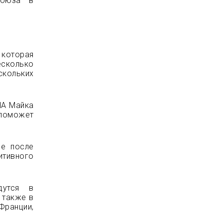
Союза в
 которая
есколько
скольких
ША Майка
 поможет
ые после
итивного
дутся в
а также в
ранции,