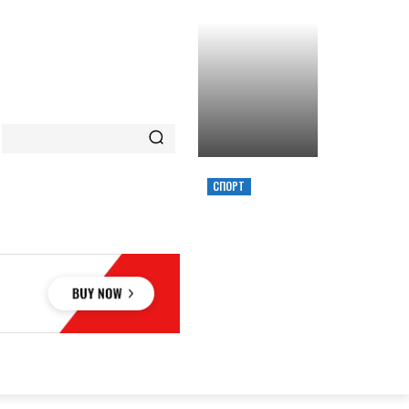
СПОРТ
ХИМИК ВЫИГРАЛ
КУБОК УКРАИНЫ,
ЗАБРОСИВ
РЕШАЮЩИЙ
ТРЕОЧКОВЫЙ
ВМЕСТЕ С СИРЕНОЙ
ОВЬЕ
НАУКА
АВТО
КУЛЬТУРА
СПОРТ
MORE
АУКА
АВТО
КУЛЬТУРА
СПОРТ
MORE