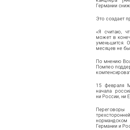
канцлера [А
Германии сниж
Это создает п
«Я считаю, ч
может в конеч
уменьшится. О
месяцев не бы
По мнению Вол
Помпео поддер
компенсирова
15 февраля М
начала росси
ни России, ни 
Переговоры 
трехсторонней
нормандском
Германии и Ро