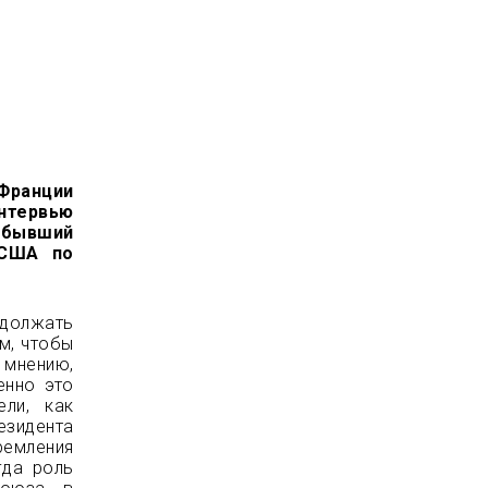
 Франции
нтервью
 бывший
 США по
должать
м, чтобы
 мнению,
енно это
ли, как
езидента
ремления
гда роль