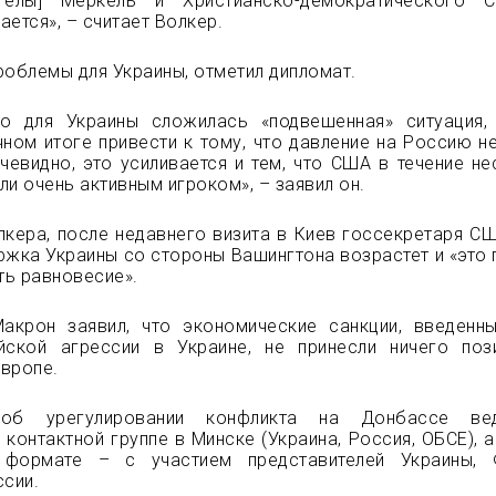
нгелы] Меркель и Христианско-демократического 
ается», – считает Волкер.
роблемы для Украины, отметил дипломат.
то для Украины сложилась «подвешенная» ситуация,
ном итоге привести к тому, что давление на Россию н
чевидно, это усиливается и тем, что США в течение не
ли очень активным игроком», – заявил он.
кера, после недавнего визита в Киев госсекретаря С
жка Украины со стороны Вашингтона возрастет и «это
ть равновесие».
акрон заявил, что экономические санкции, введенн
йской агрессии в Украине, не принесли ничего поз
Европе.
об урегулировании конфликта на Донбассе ве
 контактной группе в Минске (Украина, Россия, ОБСЕ), 
 формате – с участием представителей Украины, Ф
ссии.