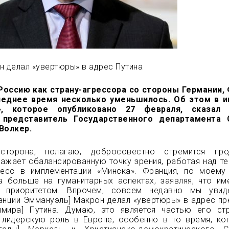
н делал «увертюры» в адрес Путина
Россию как страну-агрессора со стороны Германии,
леднее время несколько уменьшилось. Об этом в и
», которое опубликовано 27 февраля, сказал
 представитель Государственного департамента
Волкер.
 сторона, полагаю, добросовестно стремится про
ажает сбалансированную точку зрения, работая над те
ресс в имплементации «Минска». Франция, по моему
а больше на гуманитарных аспектах, заявляя, что им
 приоритетом. Впрочем, совсем недавно мы увиде
анции Эммануэль] Макрон делал «увертюры» в адрес пр
имира] Путина. Думаю, это является частью его ст
 лидерскую роль в Европе, особенно в то время, ко