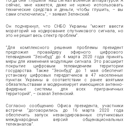
тогда они “глушили” наш сигнал военной аппаратурой. А
сейчас, мне кажется, даже не нужно использовать
технические средства и деньги, чтобы глушить, – вы
сами отключились”, – заявил Зеленский.
Он подчеркнул, что СНБО Украины “может ввести
мораторий на кодирование спутникового сигнала, но
это не решит весь спектр проблем”.
“Для комплексного решения проблемы президент
предложил провайдеру эфирного цифрового
телевидения “Зеонбуд” до 4 марта 2020 года принять
меры для изменения модуляции сигнала. Это расширит
покрытие цифровым телевидением территории
государства. Также “Зеонбуд” до 1 мая обеспечит
установку цифровых передатчиков в 47 населенных
пунктах Украины в соответствии с ранее взятыми
обязательствами и модернизирует имеющиеся антенно-
фидерные системы для всех приграничных
территорий”, – сказал Зеленский.
Согласно сообщению Офиса президента, участники
встречи “договорились до 16 марта 2020 года
обеспечить запуск незакодированных спутниковых
международных версий общенациональных
телеканалов”.