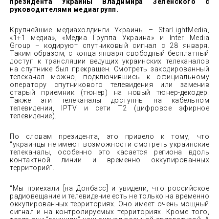
президента Украины Владимира Зеленского с
руководителями медиагрупп.
Крупнейшие медиахолдинги Украины – StarLightMedia,
«1+1 медиа», «Медиа Группа Украина» и Inter Media
Group – кодируют спутниковый сигнал с 28 января.
Таким образом, с конца января свободный бесплатный
доступ к трансляции ведущих украинских телеканалов
на спутнике был прекращен. Смотреть закодированный
телеканал можно, подключившись к официальному
оператору спутникового телевидения или заменив
старый приемник (тюнер) на новый тюнер-декодер.
Также эти телеканалы доступны на кабельном
телевидении, IPTV и сети Т2 (цифровое эфирное
телевидение).
По словам президента, это привело к тому, что
“украинцы не имеют возможности смотреть украинские
телеканалы, особенно это касается региона вдоль
контактной линии и временно оккупированных
территорий”.
“Мы приехали [на Донбасс] и увидели, что российское
радиовещание и телевидение есть не только на временно
оккупированных территориях. Оно имеет очень мощный
сигнал и на контролируемых территориях. Кроме того,