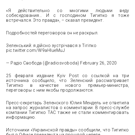
«Я действительно со многими людьми веду
собеседования… И с господином Тигипко я тоже
встречался. Это правда», – сказал президент.
Подробностей переговоров он не раскрыл.
Зеленський: я дійсно зустрічався з Тігіпко
pic.twitter.com/W9aHlueMuJ
— Радіо Свобода (@radiosvoboda) February 26, 2020
25 февраля издание Kyiv Post со ссылкой на три
источника сообщило, что Зеленский рассматривает
Тигипко в качестве нового премьер-министра,
переговоры с ним якобы продолжаются.
Пресс-секретарь Зеленского Юлия Мендель не ответила
на запрос журналистов о комментарии. В пресс-службе
компании Тигипко ТАС также не стали комментировать
информацию.
Источники «Украинской правды» сообщили, что Тигипко
был в Офисе президента на прошлой неделе.