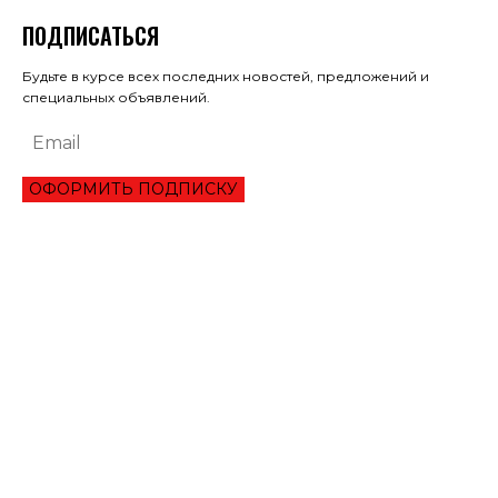
ПОДПИСАТЬСЯ
Будьте в курсе всех последних новостей, предложений и
специальных объявлений.
ОФОРМИТЬ ПОДПИСКУ
ЭКОНОМИКА
ОБЗОР ЛУЧШЕГО СЕРВИСА ОНЛАЙН КРЕДИТОВАНИЯ В 2021 ГОДУ
ТРИ УКРАИНЦА ПРЕОДОЛЕЛИ ВТОРОЙ РАУНД ТУРНИРА В ШАРМ-ЭЛЬ-
ШЕЙХЕ