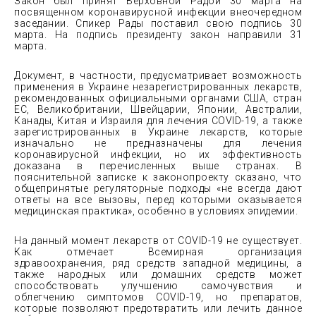
Закон был принят Верховной Радой 30 марта на
посвященном коронавирусной инфекции внеочередном
заседании. Спикер Рады поставил свою подпись 30
марта. На подпись президенту закон направили 31
марта.
Документ, в частности, предусматривает возможность
применения в Украине незарегистрированных лекарств,
рекомендованных официальными органами США, стран
ЕС, Великобритании, Швейцарии, Японии, Австралии,
Канады, Китая и Израиля для лечения COVID-19, а также
зарегистрированных в Украине лекарств, которые
изначально не предназначены для лечения
коронавирусной инфекции, но их эффективность
доказана в перечисленных выше странах. В
пояснительной записке к законопроекту сказано, что
общепринятые регуляторные подходы «не всегда дают
ответы на все вызовы, перед которыми оказывается
медицинская практика», особенно в условиях эпидемии.
На данный момент лекарств от COVID-19 не существует.
Как отмечает Всемирная организация
здравоохранения, ряд средств западной медицины, а
также народных или домашних средств может
способствовать улучшению самочувствия и
облегчению симптомов COVID-19, но препаратов,
которые позволяют предотвратить или лечить данное