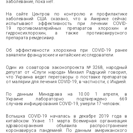
заболевание, пока нет.
На сайте Центров по контролю и профилактике
заболеваний США сказано, что в Америке сейчас
испытывают эффективность при лечении COVID-
19 противомалярийных препаратов хлорохин и
гидроксихлорохин, а также противовирусного
препарата ремдесивир.
Об эффективности хлорохина при COVID-19 ранее
заявляли французские и китайские исследователи.
Один из соавторов законопроекта №3268, народный
депутат от «Слуги народа» Михаил Радуцкий говорил,
что Украина ведет переговоры о поставке препаратов
от малярии для лечения COVID-19, в частности, с Индией.
По данным Минздрава на 10.00 1 апреля, в
Украине лабораторно подтверждено 669
случаев инфицирования COVID-19, умерли 17 человек.
Вспышка COVID-19 началась в декабре 2019 года в
китайском Ухане. 11 марта Всемирная организация
здравоохранения объявила распространение
коронавируса пандемией. По данным американского