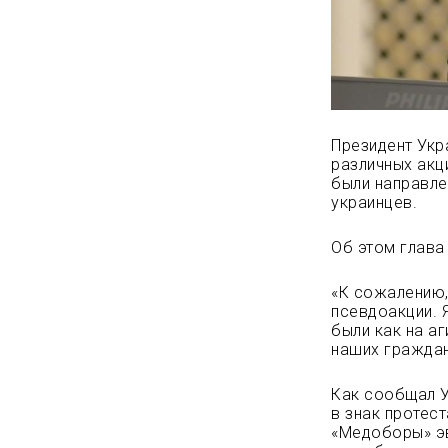
Президент Укр
различных акц
были направл
украинцев.
Об этом глава
«К сожалению,
псевдоакции. 
были как на а
наших граждан
Как сообщал У
в знак протес
«Медоборы» эв