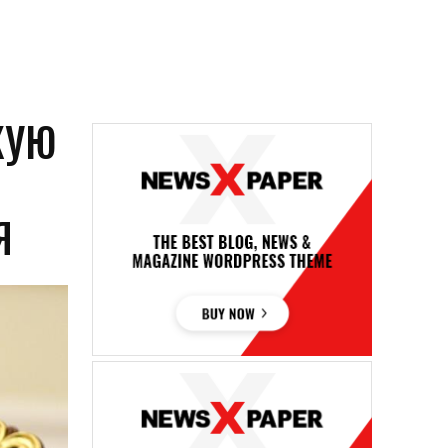
КУЮ
Я