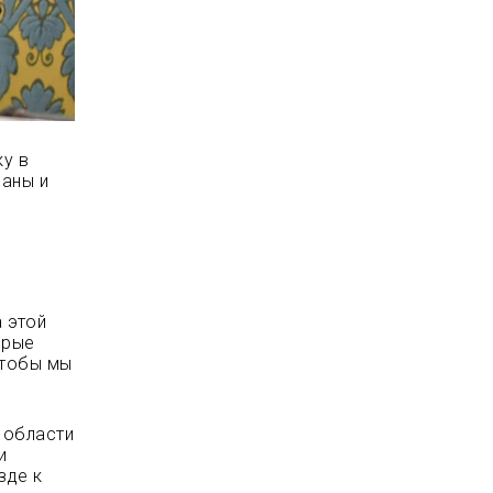
ку в
раны и
 этой
орые
чтобы мы
 области
и
зде к