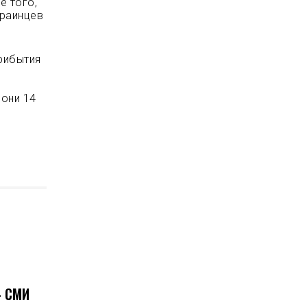
е того,
краинцев
рибытия
 они 14
 СМИ