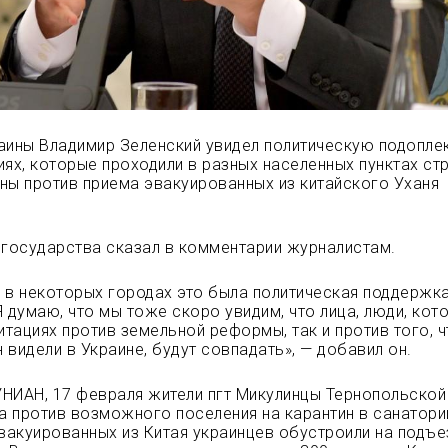
аины Владимир Зеленский увидел политическую подопле
иях, которые проходили в разных населенных пунктах ст
ены против приема
эвакуированных из китайского Уханя
 государства сказал в комментарии журналистам.
 в некоторых городах это была политическая поддержка
Я думаю, что мы тоже скоро увидим, что лица, люди, кот
гитациях против земельной реформы, так и против того, 
 видели в Украине, будут совпадать», — добавил он.
НИАН, 17 февраля жители пгт Микулинцы Тернопольской
та против возможного поселения на карантин в санатори
акуированных из Китая украинцев обустроили на подъе