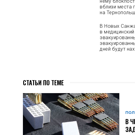
нему блокпост
вблизи места 
на Тернопольщ
В Новых Санжа
в медицинский
эвакуированны
эвакуированны
дней будут на
СТАТЬИ ПО ТЕМЕ
ПОЛ
В Ч
ЗАД