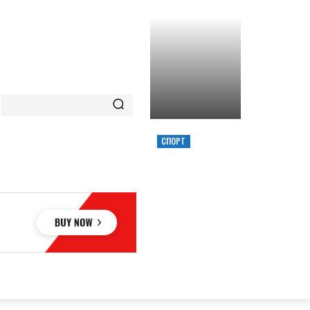
СПОРТ
ХИМИК ВЫИГРАЛ
КУБОК УКРАИНЫ,
ЗАБРОСИВ
РЕШАЮЩИЙ
ТРЕОЧКОВЫЙ
ВМЕСТЕ С СИРЕНОЙ
ОВЬЕ
НАУКА
АВТО
КУЛЬТУРА
СПОРТ
MORE
АУКА
АВТО
КУЛЬТУРА
СПОРТ
MORE