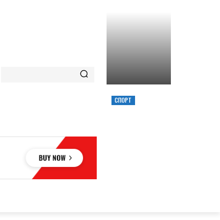
СПОРТ
ХИМИК ВЫИГРАЛ
КУБОК УКРАИНЫ,
ЗАБРОСИВ
РЕШАЮЩИЙ
ТРЕОЧКОВЫЙ
ВМЕСТЕ С СИРЕНОЙ
ОВЬЕ
НАУКА
АВТО
КУЛЬТУРА
СПОРТ
MORE
АУКА
АВТО
КУЛЬТУРА
СПОРТ
MORE