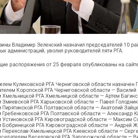
аины Владимир Зеленский назначил председателей 10 р
ых администраций, уволил руководителей пяти РГА.
ие распоряжения от 25 февраля опубликованы на сайт
телем Куликовской РГА Черниговской области назначен 
ателем Коропской РГА Черниговской области — Василий
 Хмельницкой РГА Хмельницкой области — Артем Багинс
 Змиевской РГА Харьковской области – Павел Голодник
 Пирятинской РГА Полтавской области — Анатолий Зайце
 Гребенковской РГА Полтавской области — Александр К
 Устиновской РГА Кировоградской области — Максим С
 Бобринецкой РГА Кировоградской области — Андрей Ж
 Переяслав-Хмельницкой РГА Киевской области — Серг
дседателем Веселовской РГА Запорожской области — В