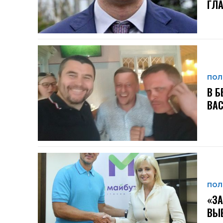
ГЛА
ПОЛ
В Б
ВА
ПОЛ
«ЗА
ВЫ