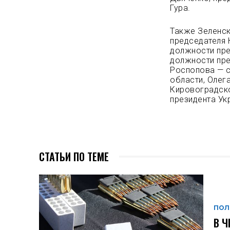
Гура.
Также Зеленск
председателя 
должности пре
должности пре
Роспопова — с
области, Олег
Кировоградско
президента Ук
СТАТЬИ ПО ТЕМЕ
ПОЛ
В Ч