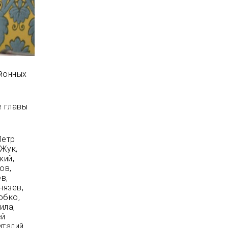
айонных
е главы
Петр
 Жук,
кий,
ов,
в,
нязев,
обко,
ила,
ей
италий