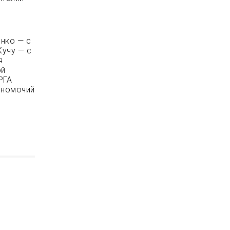
нко — с
Кучу — с
я
ой
РГА
лномочий