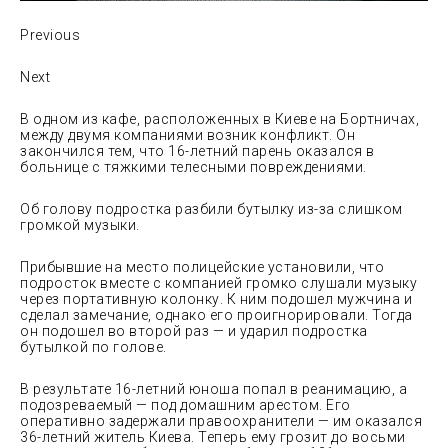
Previous
Next
В одном из кафе, расположенных в Киеве на Бортничах,
между двумя компаниями возник конфликт. Он
закончился тем, что 16-летний парень оказался в
больнице с тяжкими телесными повреждениями.
Об голову подростка разбили бутылку из-за слишком
громкой музыки.
Прибывшие на место полицейские установили, что
подросток вместе с компанией громко слушали музыку
через портативную колонку. К ним подошел мужчина и
сделал замечание, однако его проигнорировали. Тогда
он подошел во второй раз — и ударил подростка
бутылкой по голове.
В результате 16-летний юноша попал в реанимацию, а
подозреваемый — под домашним арестом. Его
оперативно задержали правоохранители — им оказался
36-летний житель Киева. Теперь ему грозит до восьми