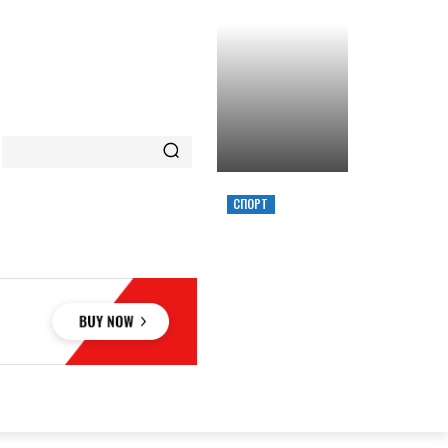
СПОРТ
ХИМИК ВЫИГРАЛ
КУБОК УКРАИНЫ,
ЗАБРОСИВ
РЕШАЮЩИЙ
ТРЕОЧКОВЫЙ
ВМЕСТЕ С СИРЕНОЙ
ОВЬЕ
НАУКА
АВТО
КУЛЬТУРА
СПОРТ
MORE
АУКА
АВТО
КУЛЬТУРА
СПОРТ
MORE