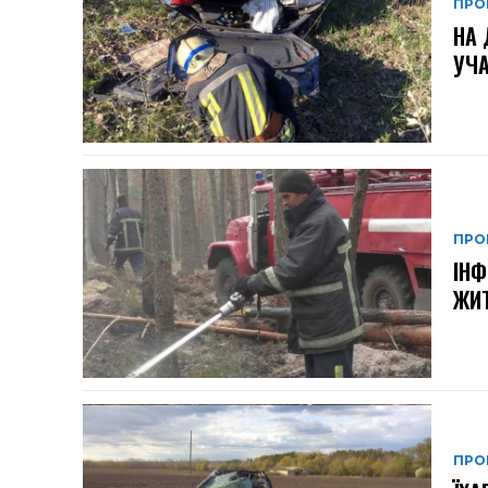
ПРО
НА 
УЧА
ПРО
ІНФ
ЖИТ
ПРО