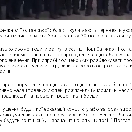
Санжари Полтавської області, куди мають перевезти укра
з китайського міста Ухань, зранку 20 лютого сталися су
изько сьомої години ранку, в селищі Нові Санжари Полт
місцевих мешканців під час
проведення акції заблокувал
ого значення. При спробі поліцейських розблокувати пр
 учасники акції чинили опір, виникла короткострокова сут
ліції.
я правопорушення працівники поліції встановили більше 
сивно налаштованих людей, роз’яснили їм юридичні наслі
правних дій та провели превентивні бесіди.
пущення будь-якої ескалації конфлікту або загрози здо
каю учасників акції не порушувати Закон. Усі спроби вч
будуть припинені», – зазначив начальник поліції Полта
й.