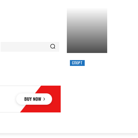
СПОРТ
ХИМИК ВЫИГРАЛ
КУБОК УКРАИНЫ,
ЗАБРОСИВ
РЕШАЮЩИЙ
ТРЕОЧКОВЫЙ
ВМЕСТЕ С СИРЕНОЙ
ОВЬЕ
НАУКА
АВТО
КУЛЬТУРА
СПОРТ
MORE
АУКА
АВТО
КУЛЬТУРА
СПОРТ
MORE