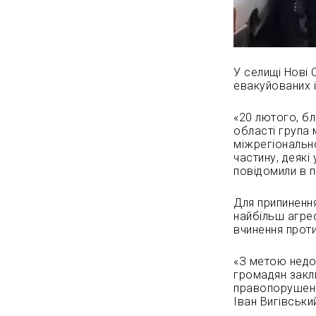
У селищі Нові 
евакуйованих і
«20 лютого, бл
області група 
міжрегіональн
частину, деякі
повідомили в по
Для припиненн
найбільш агре
вчинення проти
«З метою недо
громадян закли
правопорушень 
Іван Вигівськи