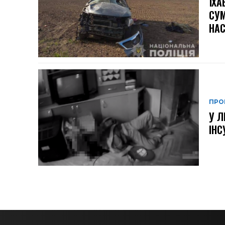
ЇХА
СУМ
НА
ПРО
У Л
ІНС