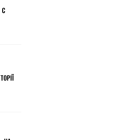
 С
ТОРІЇ