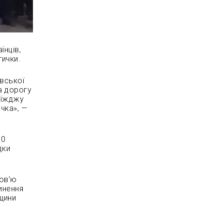
їнців,
тички.
авської
а дорогу
оїжджу
ичка», —
10
дки
ров’ю
инення
вщини