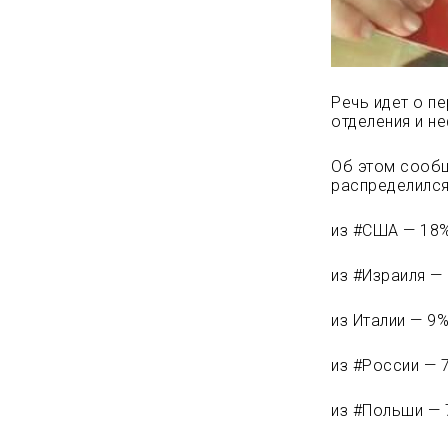
Речь идет о п
отделения и н
Об этом сообщ
распределилс
из #США — 18%
из #Израиля —
из Италии — 9%
из #России — 
из
#Польши — 