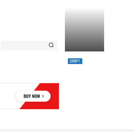
СПОРТ
ХИМИК ВЫИГРАЛ
КУБОК УКРАИНЫ,
ЗАБРОСИВ
РЕШАЮЩИЙ
ТРЕОЧКОВЫЙ
ВМЕСТЕ С СИРЕНОЙ
ОВЬЕ
НАУКА
АВТО
КУЛЬТУРА
СПОРТ
MORE
АУКА
АВТО
КУЛЬТУРА
СПОРТ
MORE