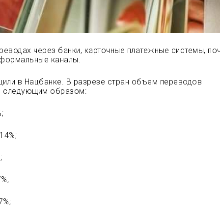
ереводах через банки, карточные платежные системы, п
еформальные каналы.
или в Нацбанке. В разрезе стран объем переводов
я следующим образом:
;
 14%;
;
7%;
7%;