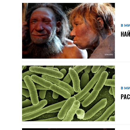
В М
НАЙ
В М
РАС