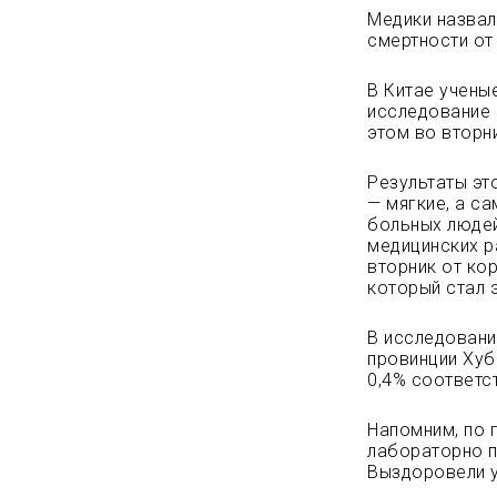
Медики назвал
смертности от
В Китае учены
исследование 
этом во вторн
Результаты эт
— мягкие, а с
больных людей
медицинских р
вторник от ко
который стал 
В исследовани
провинции Хуб
0,4% соответс
Напомним, по 
лабораторно п
Выздоровели у