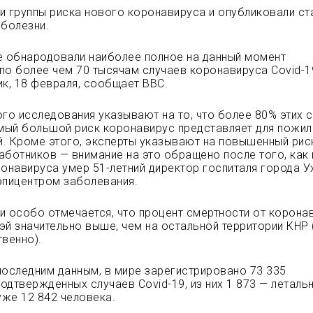
и группы риска нового коронавируса и опубликовали ст
 болезни.
е обнародовали наиболее полное на данный момент
по более чем 70 тысячам случаев коронавируса Covid-1
ик, 18 февраля, сообщает
BBC.
ого исследования указывают на то, что более 80% этих 
амый большой риск коронавирус представляет для пожил
. Кроме этого, эксперты указывают на повышенный рис
аботников — внимание на это обращено после того, как
ронавируса умер 51-летний директор госпиталя города У
эпицентром заболевания.
и особо отмечается, что процент смертности от корона
эй значительно выше, чем на остальной территории КНР 
твенно).
последним данным, в мире зарегистрировано 73 335
одтвержденных случаев Covid-19, из них 1 873 — леталь
же 12 842 человека.