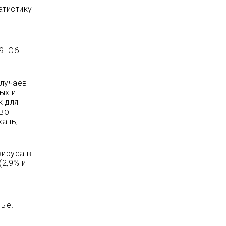
атистику
9. Об
случаев
ых и
к для
 во
хань,
вируса в
(2,9% и
ные.