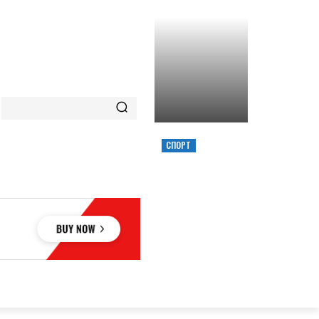
СПОРТ
ХИМИК ВЫИГРАЛ
КУБОК УКРАИНЫ,
ЗАБРОСИВ
РЕШАЮЩИЙ
ТРЕОЧКОВЫЙ
ВМЕСТЕ С СИРЕНОЙ
ОВЬЕ
НАУКА
АВТО
КУЛЬТУРА
СПОРТ
MORE
АУКА
АВТО
КУЛЬТУРА
СПОРТ
MORE