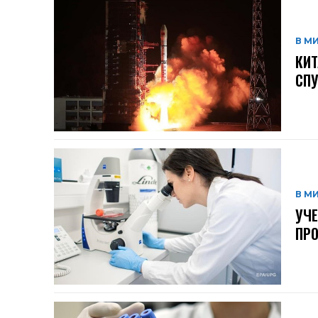
В М
КИТ
СП
В М
УЧЕ
ПРО