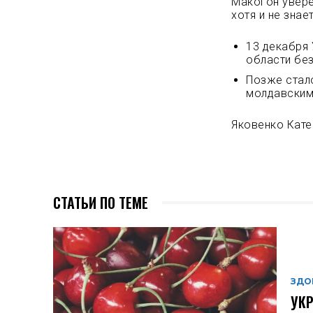
Макогон увере
хотя и не знае
13 декабря
области без
Позже стало
молдавским
Яковенко Кате
СТАТЬИ ПО ТЕМЕ
ЗДО
УКР