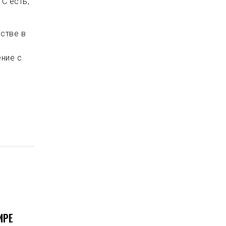
С есть,
стве в
ение с
.
ИРЕ