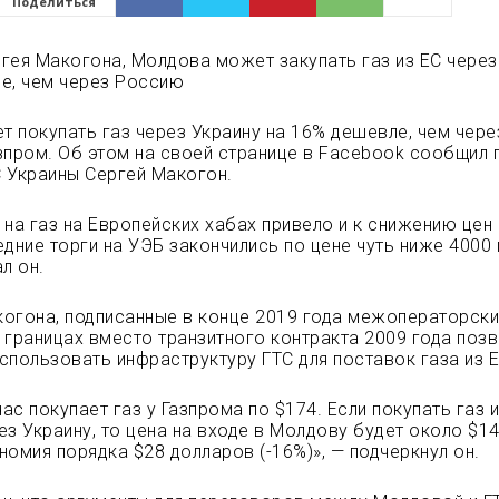
Поделиться
гея Макогона, Молдова может закупать газ из ЕС через
е, чем через Россию
 покупать газ через Украину на 16% дешевле, чем чере
зпром. Об этом на своей странице в Facebook сообщил 
 Украины Сергей Макогон.
 на газ на Европейских хабах привело и к снижению цен 
едние торги на УЭБ закончились по цене чуть ниже 4000 
л он.
огона, подписанные в конце 2019 года межоператорск
 границах вместо транзитного контракта 2009 года поз
спользовать инфраструктуру ГТС для поставок газа из Е
с покупает газ у Газпрома по $174. Если покупать газ и
ез Украину, то цена на входе в Молдову будет около $1
номия порядка $28 долларов (-16%)», — подчеркнул он.