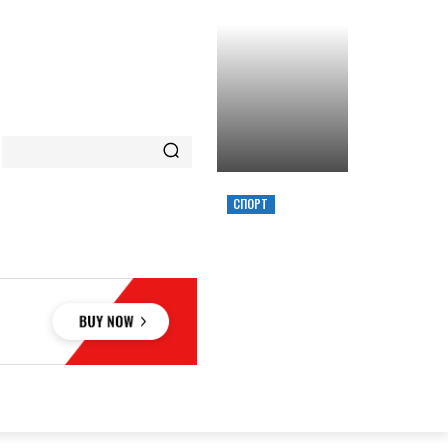
СПОРТ
ХИМИК ВЫИГРАЛ
КУБОК УКРАИНЫ,
ЗАБРОСИВ
РЕШАЮЩИЙ
ТРЕОЧКОВЫЙ
ВМЕСТЕ С СИРЕНОЙ
ОВЬЕ
НАУКА
АВТО
КУЛЬТУРА
СПОРТ
MORE
АУКА
АВТО
КУЛЬТУРА
СПОРТ
MORE