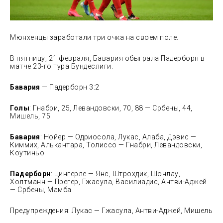
Мюнхенцы заработали три очка на своем поле.
В пятницу, 21 февраля, Бавария обыграла Падерборн в
матче 23-го тура Бундеслиги.
Бавария
— Падерборн 3:2
Голы
: Гнабри, 25, Левандовски, 70, 88 — Србены, 44,
Мишель, 75
Бавария
: Нойер — Одриосола, Лукас, Алаба, Дэвис —
Киммих,
Алькантара, Толиссо — Гнабри, Левандовски,
Коутиньо
Падерборн
: Цингерле — Янс, Штрохдик, Шонлау,
Холтманн — Прегер, Гжасула, Василиадис, Антви-Аджей
— Србены, Мамба
Предупреждения: Лукас — Гжасула, Антви-Аджей, Мишель