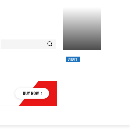
СПОРТ
ХИМИК ВЫИГРАЛ
КУБОК УКРАИНЫ,
ЗАБРОСИВ
РЕШАЮЩИЙ
ТРЕОЧКОВЫЙ
ВМЕСТЕ С СИРЕНОЙ
ОВЬЕ
НАУКА
АВТО
КУЛЬТУРА
СПОРТ
MORE
АУКА
АВТО
КУЛЬТУРА
СПОРТ
MORE