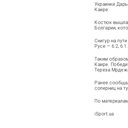
Украинки Дарь
Каире.
Костюк вышла 
Болгарии, кото
Снигур на пут
Русе — 6:2, 6:1
Таким образом
Каире. Победи
Тереза Мрдежа
Ранее сообщал
соперниц на т
По материалам
iSport.ua