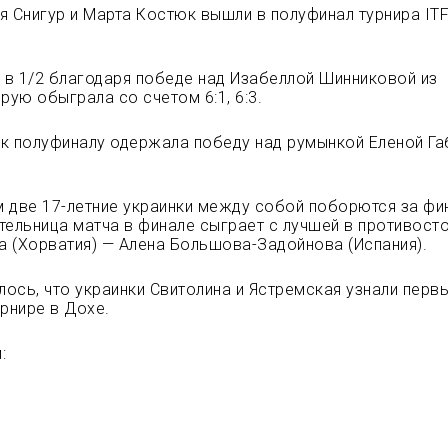
я Снигур и Марта Костюк вышли в полуфинал турнира ITF
в 1/2 благодаря победе над Изабеллой Шинниковой из
рую обыграла со счетом 6:1, 6:3.
и к полуфиналу
одержала победу над румынкой Еленой Га
.
 две 17-летние украинки между собой поборются за фи
тельница матча в финале сыграет с лучшей в противост
 (Хорватия) — Алена Большова-Задойнова (Испания).
ось, что украинки Свитолина и Ястремская узнали перв
урнире в Дохе.
: