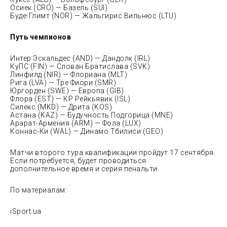
Осиек (CRO) — Базель (SUI)
Буде-Глимт (NOR) — Жальгирис Вильнюс (LTU)
Путь чемпионов
Интер Эскальдес (AND) — Дандолк (IRL)
КуПС (FIN) — Слован Братислава (SVK)
Линфилд (NIR) — Флориана (MLT)
Рига (LVA) — Тре Фиори (SMR)
Юргорден (SWE) — Европа (GIB)
Флора (EST) — КР Рейкьявик (ISL)
Силекс (MKD) — Дрита (KOS)
Астана (KAZ) — Будучность Подгорица (MNE)
Арарат-Армения (ARM) — Фола (LUX)
Коннас-Ки (WAL) — Динамо Тбилиси (GEO)
Матчи второго тура квалификации пройдут 17 сентября.
Если потребуется, будет проводиться
дополнительное время и серия пенальти.
По материалам:
iSport.ua