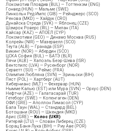
Локомотив Пловдив (BUL) — Тоттенхэм (ENG)
Гонвед (HUN) — Мальме (SWE)
Линкольн Ред Импс (GIB) — Рейнджерс (SCO)
Ренова (MKD) — Хайдук (CRO)
Дунайска Стреда (SVK) — Яблонец (CZE)
Шэмрок Роверс (IRL) — Милан (ITA)
Кайсар (KAZ) — АПОЕЛ (CYP)
Локомотиви (GEO) — Динамо Москва (RUS)
Колрейн (NIR) — Мазервелл (SCO)
Теута (ALB) — Гранада (ESP)
Викинг (NOR) — Абердин (SCO)
ЦСКА София (BUL) — БАТЭ (BLR)
Лячи (ALB) — Хапоэль Беэр-Шева (ISR)
Вентспилс (LVA) — Русенборг (NOR)
Серветт (SUI) — Реймс (FRA)
Олимпия Любляна (SVN) — Зриньски (BIH)
Пяст (POL) — Хартберг (AUT)
Хибернианс (MLT) — Фехервар (HUN)
Нымме Калью (EST) или Мура (SVN) — Орхус (DEN)
Нефтчи (AZE) — Галатасарай (TUR)
Гетеборг (SWE) — Копенгаген (DEN)
ОФИ (GRE) — Аполлон Лимасол (CYP)
Бала Таун (WAL) — Стандард (BEL)
Ботошани (ROU) — Шкендия (MKD)
Арис (GRE) —
Колос (UKR)
Ритеряй (LTU) — Слован Либерец (CZE)
Борац Баня-Лука (BIH) — Риу Аве (POR)
Кукес (ALB) — Вольфсбург (GER)