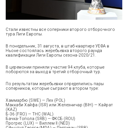
Стали известны все соперники второго отборочного
тура Лиги Европы.
В понедельник, 31 августа, в штаб-квартире УЕФА в
Ньоне состоялась жеребьевка второго раунда
квалификации Лиги Европы сезона-2020/21.
В церемонии приняли участие 94 клуба, которые
поборются за выход
в третий отборочный тур.
По результатам жеребьевки определились пары
соперников, которые сыграют в втором туре:
Хаммарбю (SWE) — Лех (POL)
Маккаби Хайфа (ISR) или Железничар (BIH) — Кайрат
(KAZ)
Б-36 (FRO) — ТНС (WAL)
Бачка-Топола (SRB) — ФКСБ (ROU)
Прогрес (LUX) — Виллем II (NED)
Сфынтул Георге (MDA) — Партизан (SRB)