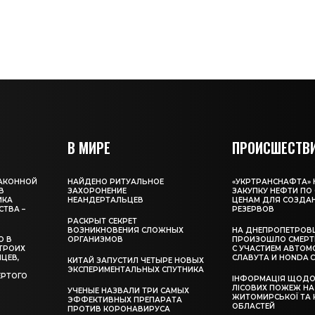
В МИРЕ
ПРОИСШЕСТВ
ЗАКОННОЙ
НАЙДЕНО РИТУАЛЬНОЕ
«УКРТРАНСНАФТА»
В
ЗАХОРОНЕНИЕ
ЗАКУПКУ НЕФТИ П
ИКА
НЕАНДЕРТАЛЬЦЕВ
ЦЕНАМ ДЛЯ СОЗДА
ТВА –
РЕЗЕРВОВ
РАСКРЫТ СЕКРЕТ
ВОЗНИКНОВЕНИЯ СЛОЖНЫХ
НА ДНЕПРОПЕТРОВ
О В
ОРГАНИЗМОВ
ПРОИЗОШЛО СМЕРТ
ТРОИХ
С УЧАСТИЕМ АВТОМ
ЦЕВ,
СЛАВУТА И HONDA C
КИТАЙ ЗАПУСТИЛ ЧЕТЫРЕ НОВЫХ
ЭКСПЕРИМЕНТАЛЬНЫХ СПУТНИКА
ЕРТОГО
ІНФОРМАЦІЯ ЩОДО 
ЛІСОВИХ ПОЖЕЖ НА 
УЧЕНЫЕ НАЗВАЛИ ТРИ САМЫХ
ЖИТОМИРСЬКОЇ ТА 
ЭФФЕКТИВНЫХ ПРЕПАРАТА
ОБЛАСТЕЙ
ПРОТИВ КОРОНАВИРУСА