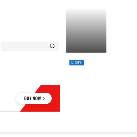
СПОРТ
ХИМИК ВЫИГРАЛ
КУБОК УКРАИНЫ,
ЗАБРОСИВ
РЕШАЮЩИЙ
ТРЕОЧКОВЫЙ
ВМЕСТЕ С СИРЕНОЙ
ОВЬЕ
НАУКА
АВТО
КУЛЬТУРА
СПОРТ
MORE
АУКА
АВТО
КУЛЬТУРА
СПОРТ
MORE